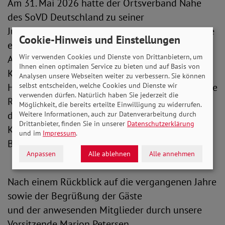
Am 31. Mai 2026 hatte der Ortsverband Nahe
des SoVD Deutschland zu seiner
Jubiläumsfeier in den Alten Heidkrug in Kayhude
Cookie-Hinweis und Einstellungen
eingeladen.
Wir verwenden Cookies und Dienste von Drittanbietern, um
Als Gäste begrüßten wir den Vorsitzenden des
Ihnen einen optimalen Service zu bieten und auf Basis von
Kreisverband Segeberg Herr
Analysen unsere Webseiten weiter zu verbessern. Sie können
Heins, seine Stellvertreterin Frau Grundmann, die
selbst entscheiden, welche Cookies und Dienste wir
verwenden dürfen. Natürlich haben Sie jederzeit die
Regionalleiterin Frau Griffel,
Möglichkeit, die bereits erteilte Einwilligung zu widerrufen.
den Vorsitzenden vom Ortsverband Seth Herr
Weitere Informationen, auch zur Datenverarbeitung durch
Drittanbieter, finden Sie in unserer
Datenschutzerklärung
Kircher sowie den Naher
und im
Impressum
.
Bürgermeister Peter Scharbau.
Anpassen
Alle ablehnen
Alle annehmen
Nach einem Rückblick auf die vergangenen Jahre
sowie der Begrüßung der Gäste
und der anwesenden Mitglieder durch unsere
Vorsitzende Marion Petersen