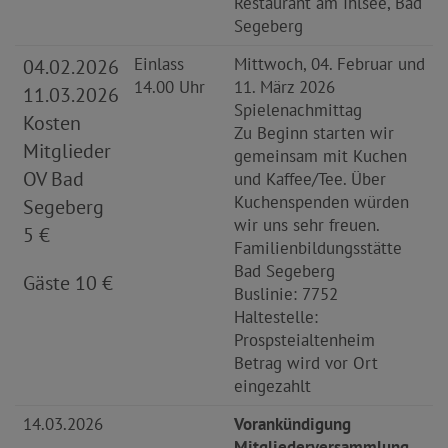
Restaurant am Ihlsee, Bad
Segeberg
Einlass
Mittwoch, 04. Februar und
04.02.2026
14.00 Uhr
11. März 2026
11.03.2026
Spielenachmittag
Kosten
Zu Beginn starten wir
Mitglieder
gemeinsam mit Kuchen
OV Bad
und Kaffee/Tee. Über
Kuchenspenden würden
Segeberg
wir uns sehr freuen.
5 €
Familienbildungsstätte
Bad Segeberg
Gäste 10 €
Buslinie: 7752
Haltestelle:
Prospsteialtenheim
Betrag wird vor Ort
eingezahlt
14.03.2026
Vorankündigung
Mitgliederversammlung