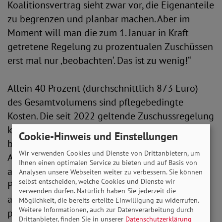
Koalitionsvertrag sieht zwar vor, die Eigenanteile
zu begrenzen und planbar machen. Aber im
Moment will man die zum 1. Januar in Kraft
getretene Regelung zu prozentualen Zuschüssen
erst mal nur ‚beobachten‘. Das ist zu wenig!“
Allein 40 Prozent (durchschnittlich 873 Euro)
des Gesamtvolumens sind pflegebedingte
Kosten. Die seit 2022 geltende Zuschussregelung
kommt vor allem den finanziell besonders
Cookie-Hinweis und Einstellungen
belasteten Langzeitpflegebedürftigen zugute.
Wir verwenden Cookies und Dienste von Drittanbietern, um
Aber Adolf Bauer klärt auf: „Sie schützt
Ihnen einen optimalen Service zu bieten und auf Basis von
allerdings nicht vor weiter steigenden
Analysen unsere Webseiten weiter zu verbessern. Sie können
selbst entscheiden, welche Cookies und Dienste wir
Pflegekosten. Eine Begrenzung der Eigenanteile
verwenden dürfen. Natürlich haben Sie jederzeit die
als wichtiger Zwischenschritt entlastet viele
Möglichkeit, die bereits erteilte Einwilligung zu widerrufen.
Weitere Informationen, auch zur Datenverarbeitung durch
pflegebedürftige Menschen finanziell und kann
Drittanbieter, finden Sie in unserer
Datenschutzerklärung