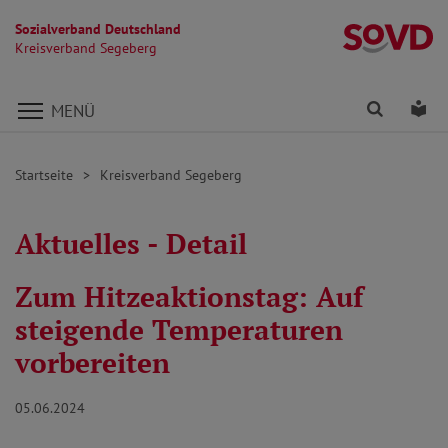
Sozialverband Deutschland
K
Kreisverband Segeberg
Direkt zu den Inhalten springen
Finden
Lei
MENÜ
Startseite
Kreisverband Segeberg
Aktuelles - Detail
Zum Hitzeaktionstag: Auf
steigende Temperaturen
vorbereiten
05.06.2024