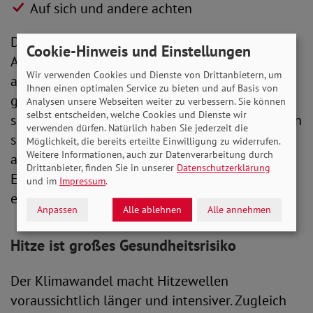
Auf sich und andere achten
Die Bundeszentrale für gesundheitliche
Cookie-Hinweis und Einstellungen
Aufklärung (BZgA) legt einen besonderen Fokus
Wir verwenden Cookies und Dienste von Drittanbietern, um
auf die Bedürfnisse von Menschen, die zu Hause
Ihnen einen optimalen Service zu bieten und auf Basis von
gepflegt werden. In einem
Merkblatt
sammelt
Analysen unsere Webseiten weiter zu verbessern. Sie können
selbst entscheiden, welche Cookies und Dienste wir
sie Maßnahmen zu Schutz von Pflegebedürftigen
verwenden dürfen. Natürlich haben Sie jederzeit die
sowie Warnzeichen, auf die ihre Angehörigen
Möglichkeit, die bereits erteilte Einwilligung zu widerrufen.
Weitere Informationen, auch zur Datenverarbeitung durch
achten sollten. Dazu zählen unter anderem
Drittanbieter, finden Sie in unserer
Datenschutzerklärung
Erschöpfungsgefühle, Kurzatmigkeit oder
und im
Impressum
.
erhöhte Temperatur.
Anpassen
Alle ablehnen
Alle annehmen
Hitze ist großes Gesundheitsrisiko
Der Klimawandel macht Hitzewellen
voraussichtlich länger und intensiver. Zugleich