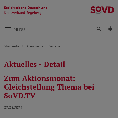
Sozialverband Deutschland
K
Kreisverband Segeberg
Direkt zu den Inhalten springen
Finden
Lei
MENÜ
Startseite
Kreisverband Segeberg
Aktuelles - Detail
Zum Aktionsmonat:
Gleichstellung Thema bei
SoVD.TV
02.03.2023