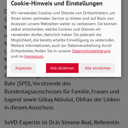
Cookie-Hinweis und Einstellungen
Dazu diskutieren in der Sendung interessante
Wir verwenden Cookies und Dienste von Drittanbietern, um
Gäste mit viel Expertise, wie Dr. Beate von
Ihnen einen optimalen Service zu bieten und auf Basis von
Analysen unsere Webseiten weiter zu verbessern. Sie können
Miquel, Vorsitzende des Deutschen Frauenrates
selbst entscheiden, welche Cookies und Dienste wir
und Geschäftsführerin des Marie Jahoda Center
verwenden dürfen. Natürlich haben Sie jederzeit die
Möglichkeit, die bereits erteilte Einwilligung zu widerrufen.
for International Gender Studies an der Ruhr
Weitere Informationen, auch zur Datenverarbeitung durch
Universität Bochum. Außerdem mit dabei ist Lisi
Drittanbieter, finden Sie in unserer
Datenschutzerklärung
und im
Impressum
.
Maier, die Co-Direktorin der von der
Bundesregierung geschaffenen Bundesstiftung
Anpassen
Alle ablehnen
Alle annehmen
Gleichstellung. Aus der Politik kommen Ulrike
Bahr (SPD), Vorsitzende des
Bundestagsausschusses für Familie, Frauen und
Jugend sowie Gökay Akbulut, Obfrau der Linken
in diesem Ausschuss.
SoVD-Expertin ist Dr.in Simone Real, Referentin