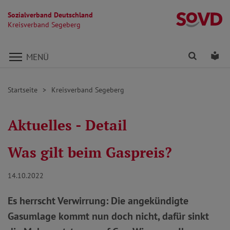
Sozialverband Deutschland
K
Kreisverband Segeberg
Direkt zu den Inhalten springen
Finden
Lei
MENÜ
Startseite
Kreisverband Segeberg
Aktuelles - Detail
Was gilt beim Gaspreis?
14.10.2022
Es herrscht Verwirrung: Die angekündigte
Gasumlage kommt nun doch nicht, dafür sinkt