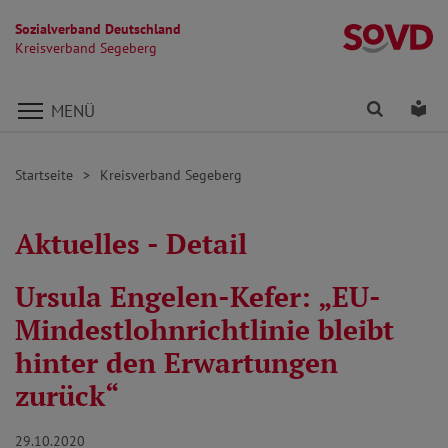
Sozialverband Deutschland
K
Kreisverband Segeberg
Direkt zu den Inhalten springen
Finden
Lei
MENÜ
Startseite
Kreisverband Segeberg
Aktuelles - Detail
Ursula Engelen-Kefer: „EU-
Mindestlohnrichtlinie bleibt
hinter den Erwartungen
zurück“
29.10.2020