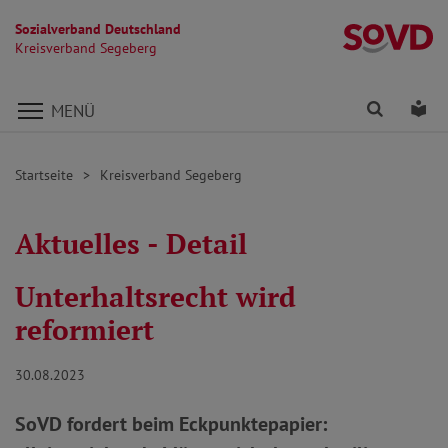
Sozialverband Deutschland
K
Kreisverband Segeberg
Direkt zu den Inhalten springen
Finden
Lei
MENÜ
Startseite
Kreisverband Segeberg
Aktuelles - Detail
Unterhaltsrecht wird
reformiert
30.08.2023
SoVD fordert beim Eckpunktepapier: