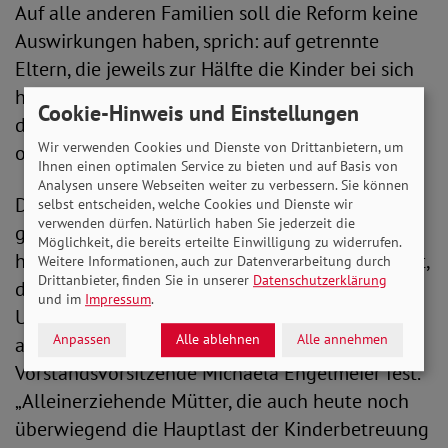
Auf alle anderen Familien soll die Reform keine
Auswirkungen haben, sprich: auf getrennte
Eltern, die jeweils zur Hälfte die Kinder bei sich
haben, oder Alleinerziehenden-Familien, in
Cookie-Hinweis und Einstellungen
denen die Mütter oder Väter die Kinder allein
Wir verwenden Cookies und Dienste von Drittanbietern, um
oder weit überwiegend betreuen.
Ihnen einen optimalen Service zu bieten und auf Basis von
Analysen unsere Webseiten weiter zu verbessern. Sie können
Der SoVD hat sich bereits zu den Plänen
selbst entscheiden, welche Cookies und Dienste wir
verwenden dürfen. Natürlich haben Sie jederzeit die
geäußert: „Die Lebensrealitäten von Familien
Möglichkeit, die bereits erteilte Einwilligung zu widerrufen.
haben sich in den letzten Jahrzehnten verändert,
Weitere Informationen, auch zur Datenverarbeitung durch
Drittanbieter, finden Sie in unserer
Datenschutzerklärung
darum ist es richtig, das überholte
und im
Impressum
.
Unterhaltsrecht zu überprüfen – so steht es ja
Anpassen
Alle ablehnen
Alle annehmen
auch im Koalitionsvertrag“, stellt die SoVD-
Vorstandsvorsitzende Michaela Engelmeier fest.
„Alleinerziehende Mütter, die auch heute noch
überwiegend die Hauptlast der Kinderbetreuung