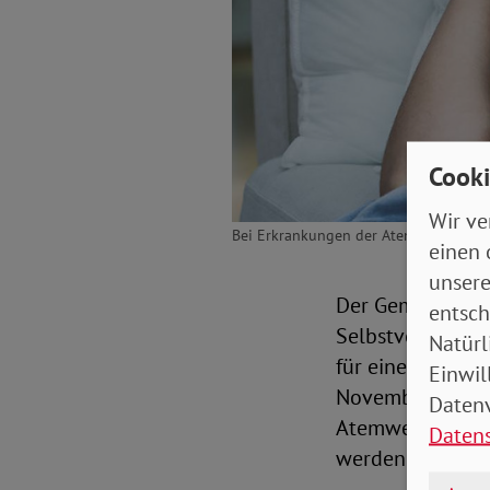
Cooki
Wir ve
Bei Erkrankungen der Atemwege ist je
einen 
unsere
Der Gemeinsame
entsch
Selbstverwaltun
Natürl
für eine telefoni
Einwil
November 2022. 
Datenv
Atemwegserkrank
Daten
werden.