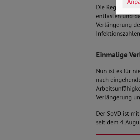
Anpa
Die Regelung wa
entlasten und d
Verlängerung de
Infektionszahlen
Einmalige Ve
Nun ist es für n
nach eingehende
Arbeitsunfähigke
Verlängerung um
Der SoVD ist mit
seit dem 4. Augu