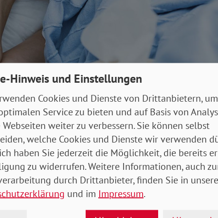
e-Hinweis und Einstellungen
rwenden Cookies und Dienste von Drittanbietern, um
tzt wieder die telefonische Krankschreibung möglich. Foto: photographee
optimalen Service zu bieten und auf Basis von Analy
 Webseiten weiter zu verbessern. Sie können selbst
 Bundesausschuss, das höchste Beschlussgremium 
eiden, welche Cookies und Dienste wir verwenden dü
g im deutschen Gesundheitswesen, hat die Corona-
ich haben Sie jederzeit die Möglichkeit, die bereits er
sche Krankschreibung wieder aktiviert. Sie gilt vorerst
ligung zu widerrufen. Weitere Informationen, auch zu
Durch die Sonderregelung können Versicherte, die a
erarbeitung durch Drittanbieter, finden Sie in unsere
ungen leiden, telefonisch bis zu sieben Tage krank
schutzerklärung
und im
Impressum
.