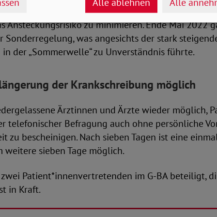
ssen
Alle ablehnen
Alle anne
r ursprünglich schon 2020 eingeführt worden, um A
as Ansteckungsrisiko zu minimieren. Ende Mai 2022 g
r Sonderregelung, was angesichts der stark steigend
 in der „Sommerwelle“ zu Unverständnis führte.
rlängerung der Krankschreibung möglich
iedergelassene Ärztinnen und Ärzte wieder möglich, P
r telefonischer Befragung auch ohne persönliche Vor
it zu bescheinigen. Nach sieben Tagen ist eine einma
 weitere sieben Tage möglich.
 zwei Patient*innenvertretenden im G-BA beteiligt, d
st in Kraft.