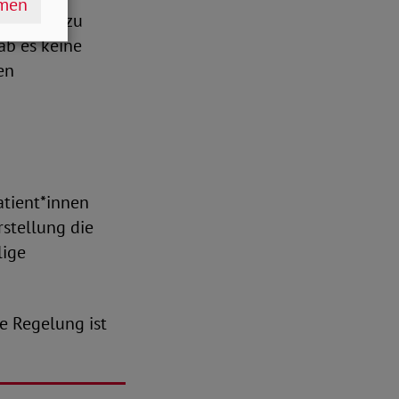
hmen
rtpraxen zu
ab es keine
en
atient*innen
stellung die
lige
ie Regelung ist