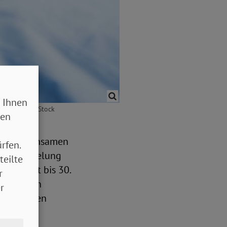
 Ihnen
.eu / Adobe Stock
sen
der gemeinsamen
rfen.
Sonderregelung
teilte
 befristet bis 30.
r
n leichten
r
geschrieben