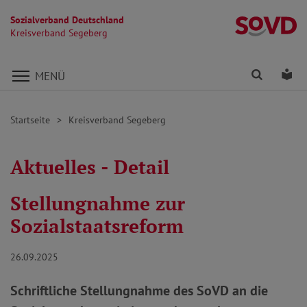
Sozialverband Deutschland
K
Kreisverband Segeberg
Direkt zu den Inhalten springen
Finden
Lei
MENÜ
Startseite
Kreisverband Segeberg
Aktuelles - Detail
Stellungnahme zur
Sozialstaatsreform
26.09.2025
Schriftliche Stellungnahme des SoVD an die