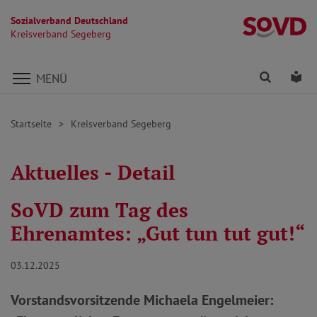
Sozialverband Deutschland
K
Kreisverband Segeberg
Direkt zu den Inhalten springen
Finden
Lei
MENÜ
Startseite
Kreisverband Segeberg
Aktuelles - Detail
SoVD zum Tag des
Ehrenamtes: „Gut tun tut gut!“
03.12.2025
Vorstandsvorsitzende Michaela Engelmeier: