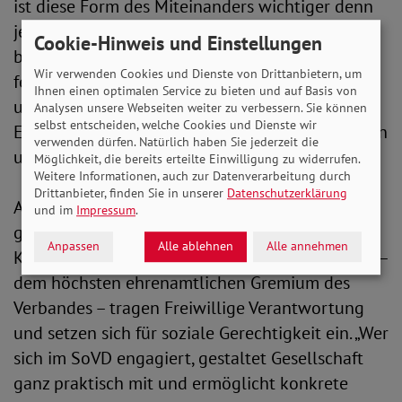
ist diese Form des Miteinanders wichtiger denn
je.“ Gleichzeitig mahnt sie: „Niemals darf
Cookie-Hinweis und Einstellungen
bürgerschaftliches Engagement zum Ersatz für
Wir verwenden Cookies und Dienste von Drittanbietern, um
fehlende soziale Infrastrukturen werden. Staat
Ihnen einen optimalen Service zu bieten und auf Basis von
und Politik müssen dafür sorgen, dass
Analysen unsere Webseiten weiter zu verbessern. Sie können
selbst entscheiden, welche Cookies und Dienste wir
Ehrenamtliche verlässliche Rahmenbedingungen
verwenden dürfen. Natürlich haben Sie jederzeit die
und die notwendige Unterstützung erhalten.“
Möglichkeit, die bereits erteilte Einwilligung zu widerrufen.
Weitere Informationen, auch zur Datenverarbeitung durch
Drittanbieter, finden Sie in unserer
Datenschutzerklärung
Auch innerhalb des SoVD wird Engagement
und im
Impressum
.
großgeschrieben. Von den Orts- und
Anpassen
Alle ablehnen
Alle annehmen
Kreisverbänden bis hin zum Bundesverbandsrat –
dem höchsten ehrenamtlichen Gremium des
Verbandes – tragen Freiwillige Verantwortung
und setzen sich für soziale Gerechtigkeit ein. „Wer
sich im SoVD engagiert, gestaltet Gesellschaft
ganz praktisch mit und ermöglicht konkrete