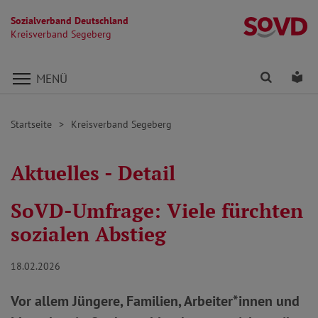
Sozialverband Deutschland
K
Kreisverband Segeberg
Direkt zu den Inhalten springen
Finden
Lei
MENÜ
Startseite
Kreisverband Segeberg
Aktuelles - Detail
SoVD-Umfrage: Viele fürchten
sozialen Abstieg
18.02.2026
Vor allem Jüngere, Familien, Arbeiter*innen und