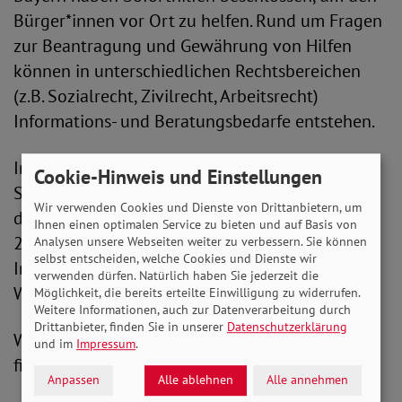
Bürger*innen vor Ort zu helfen. Rund um Fragen
zur Beantragung und Gewährung von Hilfen
können in unterschiedlichen Rechtsbereichen
(z.B. Sozialrecht, Zivilrecht, Arbeitsrecht)
Informations- und Beratungsbedarfe entstehen.
In einer gemeinsamen Aktion bieten AWO und
Cookie-Hinweis und Einstellungen
SoVD ihren Mitgliedern und Interessierten über
Wir verwenden Cookies und Dienste von Drittanbietern, um
das Mitgliederservicetelefon unter 030 / 72 62
Ihnen einen optimalen Service zu bieten und auf Basis von
22-111 eine Anlaufstelle für generelle
Analysen unsere Webseiten weiter zu verbessern. Sie können
selbst entscheiden, welche Cookies und Dienste wir
Informationen und nötigenfalls
verwenden dürfen. Natürlich haben Sie jederzeit die
Weitervermittlung an weitere Stellen an.
Möglichkeit, die bereits erteilte Einwilligung zu widerrufen.
Weitere Informationen, auch zur Datenverarbeitung durch
Drittanbieter, finden Sie in unserer
Datenschutzerklärung
Weitere Möglichkeiten der Kontaktaufnahme
und im
Impressum
.
finden Sie unter
www.sovd.de/kontakt
.
Anpassen
Alle ablehnen
Alle annehmen