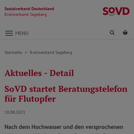
Sozialverband Deutschland
K
Kreisverband Segeberg
Direkt zu den Inhalten springen
Finden
Lei
MENÜ
Startseite
Kreisverband Segeberg
Aktuelles - Detail
SoVD startet Beratungstelefon
für Flutopfer
10.08.2021
Nach dem Hochwasser und den versprochenen