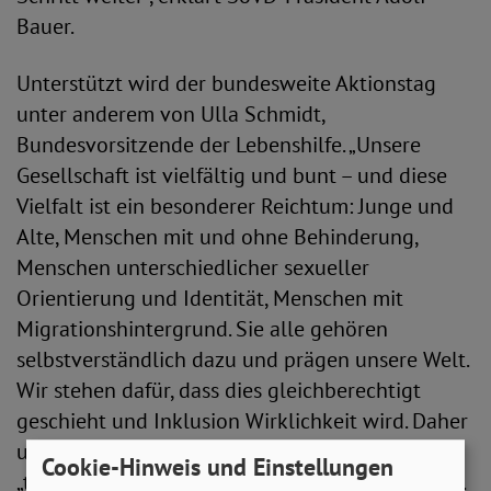
Bauer.
Unterstützt wird der bundesweite Aktionstag
unter anderem von Ulla Schmidt,
Bundesvorsitzende der Lebenshilfe. „Unsere
Gesellschaft ist vielfältig und bunt – und diese
Vielfalt ist ein besonderer Reichtum: Junge und
Alte, Menschen mit und ohne Behinderung,
Menschen unterschiedlicher sexueller
Orientierung und Identität, Menschen mit
Migrationshintergrund. Sie alle gehören
selbstverständlich dazu und prägen unsere Welt.
Wir stehen dafür, dass dies gleichberechtigt
geschieht und Inklusion Wirklichkeit wird. Daher
unterstütze ich die Initiative des SoVD mit dem
Cookie-Hinweis und Einstellungen
„tag des wir“ einen Tag der Inklusion auszurufen.