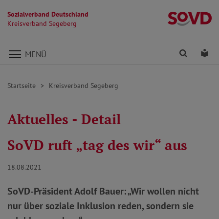
Sozialverband Deutschland
K
Kreisverband Segeberg
Direkt zu den Inhalten springen
Finden
Lei
MENÜ
Startseite
Kreisverband Segeberg
Aktuelles - Detail
SoVD ruft „tag des wir“ aus
18.08.2021
SoVD-Präsident Adolf Bauer: „Wir wollen nicht
nur über soziale Inklusion reden, sondern sie