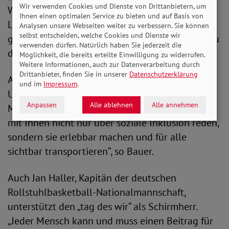
Wir verwenden Cookies und Dienste von Drittanbietern, um
Wichtig ist mir als Bundesvorsitzende der
Ihnen einen optimalen Service zu bieten und auf Basis von
Lebenshilfe dabei: Menschen mit sogenannter
Analysen unsere Webseiten weiter zu verbessern. Sie können
selbst entscheiden, welche Cookies und Dienste wir
geistiger Behinderung aktiv zu beteiligen, getreu
verwenden dürfen. Natürlich haben Sie jederzeit die
dem Motto: Nicht über uns, ohne uns.“
Möglichkeit, die bereits erteilte Einwilligung zu widerrufen.
Weitere Informationen, auch zur Datenverarbeitung durch
Drittanbieter, finden Sie in unserer
Datenschutzerklärung
Am „tag des wir“ sollen Menschen, die soziale
und im
Impressum
.
Unsicherheit und Ungerechtigkeit erleben, im
Anpassen
Alle ablehnen
Alle annehmen
Mittelpunkt stehen. „An diesem Tag wollen wir
mit Ihnen nicht nur über soziale Inklusion reden,
sondern sie erlebbar machen und für alle
sichtbar transportieren“, so Bauer.
Auch Jan Haller, Kapitän der deutschen
Rollstuhlbasketball-Nationalmannschaft,
unterstützt den „tag des wir“ als Schirmherr.
„Jeder Mensch kann und muss einen Beitrag für