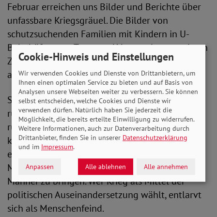
Februar erreichen uns Bilder und Berichte über
unfassbare Kriegsgräuel. Die Bilder von
schutzsuchenden Familien mit Kindern in U-
Bahnhöfen, von Toten und Verwundeten und von
Cookie-Hinweis und Einstellungen
Zigtausenden Menschen auf der Flucht machen
auch uns fassungslos.
Wir verwenden Cookies und Dienste von Drittanbietern, um
Ihnen einen optimalen Service zu bieten und auf Basis von
Analysen unsere Webseiten weiter zu verbessern. Sie können
Stellvertretend für alle Mitglieder des SoVD
selbst entscheiden, welche Cookies und Dienste wir
verwenden dürfen. Natürlich haben Sie jederzeit die
rufen wir Präsident Wladimir Putin und die
Möglichkeit, die bereits erteilte Einwilligung zu widerrufen.
russische Staatsführung auf, diese sinnlosen
Weitere Informationen, auch zur Datenverarbeitung durch
Drittanbieter, finden Sie in unserer
Datenschutzerklärung
kriegerischen Handlungen umgehend
und im
Impressum
.
einzustellen und nicht noch mehr Leid über
Millionen unschuldige Kinder, Frauen und
Anpassen
Alle ablehnen
Alle annehmen
Männer zu bringen. Wer Krieg als Mittel der
politischen Auseinandersetzung wählt, entlarvt
sich als Menschenfeind.