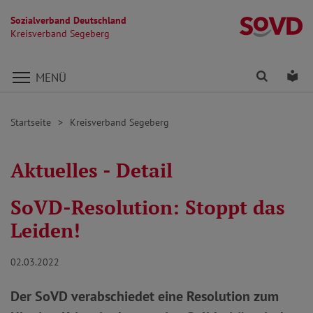
Sozialverband Deutschland
K
Kreisverband Segeberg
Direkt zu den Inhalten springen
Finden
Lei
MENÜ
Startseite
Kreisverband Segeberg
Aktuelles - Detail
SoVD-Resolution: Stoppt das
Leiden!
02.03.2022
Der SoVD verabschiedet eine Resolution zum