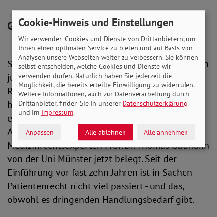
Cookie-Hinweis und Einstellungen
Großer Handlungsbedarf erkannt
Wir verwenden Cookies und Dienste von Drittanbietern, um
Ihnen einen optimalen Service zu bieten und auf Basis von
Analysen unsere Webseiten weiter zu verbessern. Sie können
So wird aus einem medizinischen Fall schnell ein
selbst entscheiden, welche Cookies und Dienste wir
juristischer. Dann kommt die Frage auf: Welche
verwenden dürfen. Natürlich haben Sie jederzeit die
Möglichkeit, die bereits erteilte Einwilligung zu widerrufen.
Rechte haben Opfer dieser Fehler? Wie steht es
Weitere Informationen, auch zur Datenverarbeitung durch
bei uns um das Patientenrecht? Nicht gut, wie
Drittanbieter, finden Sie in unserer
Datenschutzerklärung
und im
Impressum
.
ein vom Sozialverband Deutschland (SoVD) in
Auftrag gegebenes Gutachten des
Anpassen
Alle ablehnen
Alle annehmen
Medizinrechtsexperten Prof. Dr. Thomas Gutmann
von der Uni Münster jetzt belegt. Seit der
Einführung vor fast zehn Jahren ist in Sachen
Patientenrecht nicht viel passiert - und das,
obwohl es dringenden Handlungsbedarf gibt.