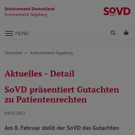
Sozialverband Deutschland
K
Kreisverband Segeberg
Direkt zu den Inhalten springen
Finden
Lei
MENÜ
Startseite
Kreisverband Segeberg
Aktuelles - Detail
SoVD präsentiert Gutachten
zu Patientenrechten
04.02.2022
Am 8. Februar stellt der SoVD das Gutachten