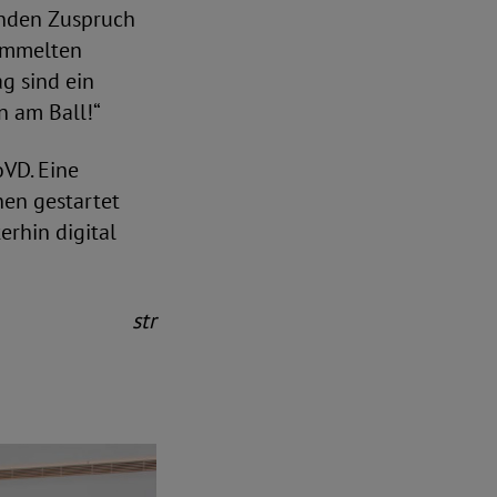
enden Zuspruch
ammelten
g sind ein
n am Ball!“
oVD. Eine
nen gestartet
erhin digital
str