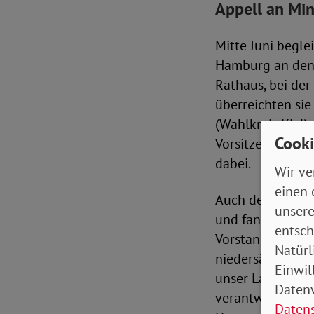
Appell an Min
Mitte Juni begle
Hamburg an den 
Rathaus, bei der
überreichten si
(Wahlkreis Kiel)
Cooki
Vorsitzende des
dabei.
Wir ve
einen 
Auch der SoVD-N
unsere
und fand große U
entsch
Vorstandsvorsit
Natürl
niedersächsische
Einwil
unser Landesvat
Datenv
verantwortlich. 
Daten