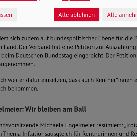
ein Ende hat.“
ssen
Alle ablehnen
Alle anne
 für Inflationsprämie beim Bundestag
ert sich zudem auf bundespolitischer Ebene für die 
 Land. Der Verband hat eine Petition zur Auszahlung
 beim Deutschen Bundestag eingereicht. Der Petition
d angenommen.
ch weiter dafür einsetzen, dass auch Rentner*innen 
eich bekommen.
lmeier: Wir bleiben am Ball
dsvorsitzende Michaela Engelmeier resümiert: „Trot
m Thema Inflationsausgleich für Rentnerinnen und Re