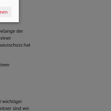
hmen
Belange der
 einer
sausschuss hat
einen
z wichtiger
ntner sind wir