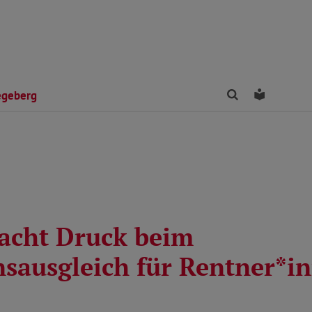
Finden
Leichte 
egeberg
cht Druck beim
onsausgleich für Rentner*i