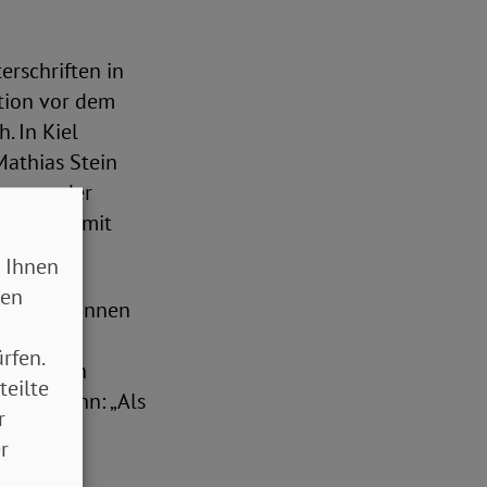
rschriften in
tion vor dem
. In Kiel
Mathias Stein
ier war der
ornhalm, mit
 Ihnen
sen
 Rentner*innen
rfen.
en an den
teilte
 er an ihn: „Als
r
m Land
r
iese