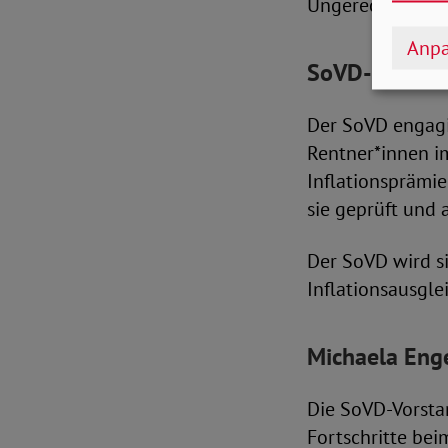
Ungerechtigkeit 
Anpa
SoVD-Petition
Der SoVD engagi
Rentner*innen im
Inflationsprämie
sie geprüft un
Der SoVD wird si
Inflationsausgl
Michaela Enge
Die SoVD-Vorstan
Fortschritte bei