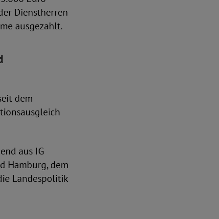
der Dienstherren
mme ausgezahlt.
d
seit dem
ationsausgleich
end aus IG
nd Hamburg, dem
ie Landespolitik