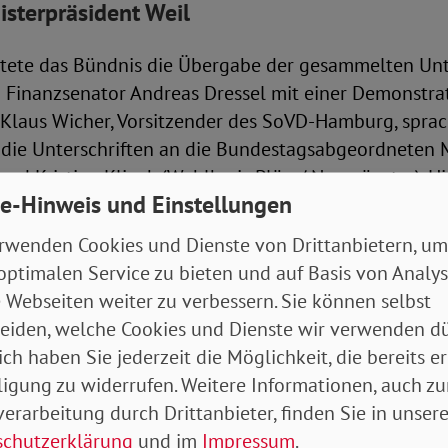
isterpräsident Weil
itete das Bündnis die Übergabe der gesammelten Unte
Finanzsenator Andreas Dressel mit einer Demonstra
 Klaus Wicher, Vorsitzender des SoVD-Hamburg, sprach
e die Unterschriften an die Bundestagsabgeordneten 
 und Kristian Klinck (Wahlkreis Plön / Neumünster). H
e-Hinweis und Einstellungen
 SoVD-Landesverbandes Schleswig-Holstein, Alfred B
rwenden Cookies und Dienste von Drittanbietern, um
optimalen Service zu bieten und auf Basis von Analy
iedersachsen warb für einen Inflationsausgleich für
 Webseiten weiter zu verbessern. Sie können selbst
nterstützung in der Bevölkerung. Dirk Swinke, der
eiden, welche Cookies und Dienste wir verwenden dü
zende des Landesverbandes, übergab die Unterschrift
ich haben Sie jederzeit die Möglichkeit, die bereits er
n Ministerpräsidenten Stephan Weil. Dabei appellierte
ligung zu widerrufen. Weitere Informationen, auch zu
er sind Sie für die Nöte und Sorgen der Menschen i
erarbeitung durch Drittanbieter, finden Sie in unsere
Setzen Sie sich dafür ein und sorgen Sie dafür, dass d
schutzerklärung
und im
Impressum
.