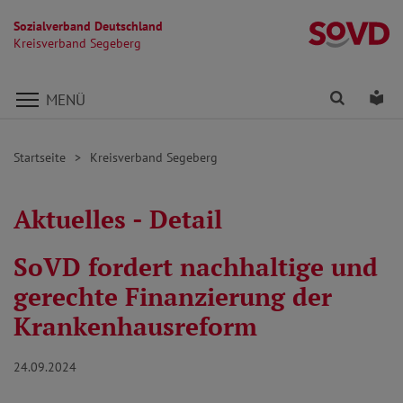
Sozialverband Deutschland
K
Kreisverband Segeberg
Direkt zu den Inhalten springen
Finden
Lei
MENÜ
Startseite
Kreisverband Segeberg
Aktuelles - Detail
SoVD fordert nachhaltige und
gerechte Finanzierung der
Krankenhausreform
24.09.2024