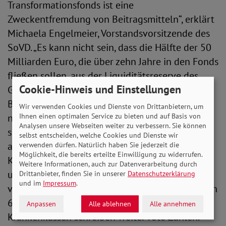
Transformationsfonds ist eine
Zweckentfremdung von Beitragsmitteln“, erklärt
Michaela Engelmeier, Vorstandsvorsitzende des
SoVD. „Es kann nicht sein, dass die Hälfte der 50
Milliarden Euro, die über zehn Jahre in den Fonds
fließen sollen, aus der Liquiditätsreserve des
Cookie-Hinweis und Einstellungen
Gesundheitsfonds kommt – und damit allein aus
Beitragsmitteln der Versicherten. Das ist nicht
Wir verwenden Cookies und Dienste von Drittanbietern, um
nur verfassungsrechtlich äußerst bedenklich,
Ihnen einen optimalen Service zu bieten und auf Basis von
Analysen unsere Webseiten weiter zu verbessern. Sie können
sondern angesichts der ohnehin überaus
selbst entscheiden, welche Cookies und Dienste wir
angespannten Finanzlage in der gesetzlichen
verwenden dürfen. Natürlich haben Sie jederzeit die
Möglichkeit, die bereits erteilte Einwilligung zu widerrufen.
Krankenversicherung schlichtweg
Weitere Informationen, auch zur Datenverarbeitung durch
unverantwortlich. Bereits in diesem Jahr
Drittanbieter, finden Sie in unserer
Datenschutzerklärung
und im
Impressum
.
verzeichnet der Gesundheitsfonds ein Defizit von
6,3 Milliarden Euro und auch die gesetzlichen
Anpassen
Alle ablehnen
Alle annehmen
Krankenkassen schreiben weiter rote Zahlen.“