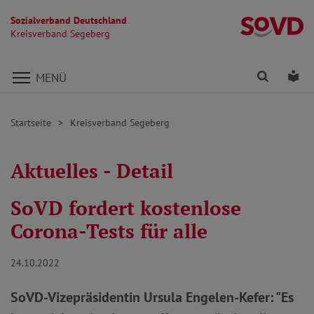
Sozialverband Deutschland
K
Kreisverband Segeberg
Direkt zu den Inhalten springen
Finden
Lei
MENÜ
Startseite
Kreisverband Segeberg
Aktuelles - Detail
SoVD fordert kostenlose
Corona-Tests für alle
24.10.2022
SoVD-Vizepräsidentin Ursula Engelen-Kefer: "Es