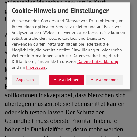
vulnerabler Menschen bewusst in Kauf
Cookie-Hinweis und Einstellungen
genommen wird“, sagt SoVD-Vizepräsidentin
Ursula Engelen-Kefer.
Wir verwenden Cookies und Dienste von Drittanbietern, um
Ihnen einen optimalen Service zu bieten und auf Basis von
Analysen unsere Webseiten weiter zu verbessern. Sie können
Antigen-Schnelltests sind derzeit nur für
selbst entscheiden, welche Cookies und Dienste wir
bestimmte Personengruppen kostenfrei oder
verwenden dürfen. Natürlich haben Sie jederzeit die
Möglichkeit, die bereits erteilte Einwilligung zu widerrufen.
vergünstigt. „Es ist gut, dass sich bereits einige
Weitere Informationen, auch zur Datenverarbeitung durch
Personengruppen kostenlos testen lassen
Drittanbieter, finden Sie in unserer
Datenschutzerklärung
und im
Impressum
.
können. Für uns als SoVD reicht das aber nicht
aus. Der finanzielle Druck ist schon lange in der
Anpassen
Alle ablehnen
Alle annehmen
Mitte der Gesellschaft angekommen. Es ist
vollkommen inakzeptabel, dass Menschen sich
überlegen müssen, ob sie Lebensmittel kaufen
oder sich testen lassen. Der Schutz der
Gesundheit muss oberste Priorität haben. Je
höher die Dunkelziffer ist, desto mehr werden