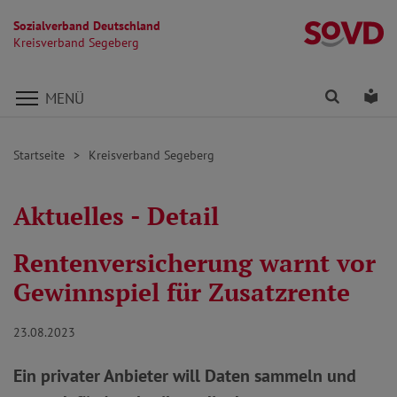
Sozialverband Deutschland
K
Kreisverband Segeberg
Direkt zu den Inhalten springen
Finden
Lei
MENÜ
Startseite
Kreisverband Segeberg
Aktuelles - Detail
Rentenversicherung warnt vor
Gewinnspiel für Zusatzrente
23.08.2023
Ein privater Anbieter will Daten sammeln und