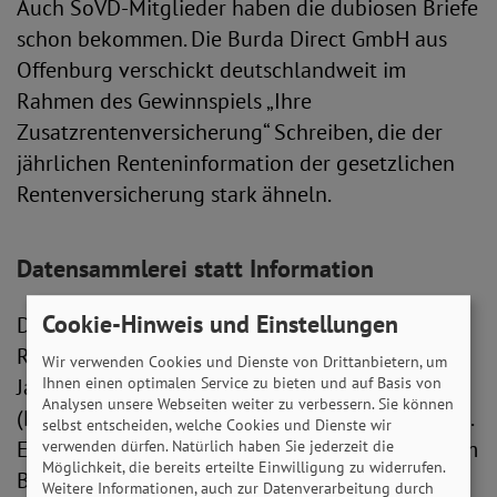
Auch SoVD-Mitglieder haben die dubiosen Briefe
schon bekommen. Die Burda Direct GmbH aus
Offenburg verschickt deutschlandweit im
Rahmen des Gewinnspiels „Ihre
Zusatzrentenversicherung“ Schreiben, die der
jährlichen Renteninformation der gesetzlichen
Rentenversicherung stark ähneln.
Datensammlerei statt Information
Cookie-Hinweis und Einstellungen
Das Layout des Schreibens sieht der offiziellen
Renteninformation, die Versicherte einmal im
Wir verwenden Cookies und Dienste von Drittanbietern, um
Ihnen einen optimalen Service zu bieten und auf Basis von
Jahr von der Deutschen Rentenversicherung
Analysen unsere Webseiten weiter zu verbessern. Sie können
(DRV) erhalten, auf den ersten Blick sehr ähnlich.
selbst entscheiden, welche Cookies und Dienste wir
Ein Bild solch eines Werbeschreibens gibt es zum
verwenden dürfen. Natürlich haben Sie jederzeit die
Möglichkeit, die bereits erteilte Einwilligung zu widerrufen.
Beispiel in diesem
Artikel
vom SWR.
Weitere Informationen, auch zur Datenverarbeitung durch