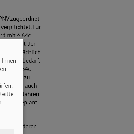
ÖPNV zugeordnet
verpflichtet. Für
rd mit § 64c
ies begrüßt der
axis tatsächlich
 Ihnen
sserungs bedarf.
sen
e nach § 64c
ternehmer zu
rfen.
 Fahrzeuge auch
teilte
te nach 5 Jahren
r
ch auch geplant
r
ade auch deren