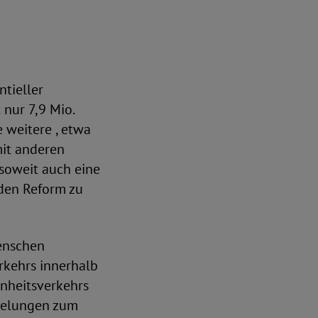
ntieller
 nur 7,9 Mio.
 weitere , etwa
mit anderen
soweit auch eine
enden Reform zu
enschen
rkehrs innerhalb
enheitsverkehrs
egelungen zum