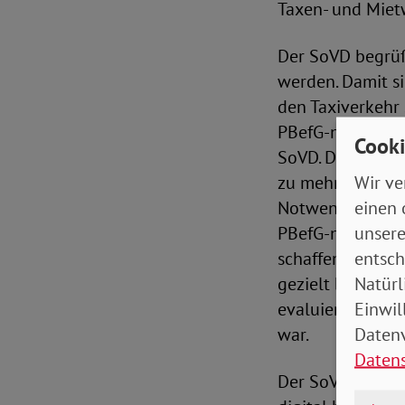
Taxen- und Miet
Der SoVD begrüß
werden. Damit sin
den Taxiverkehr
PBefG-neu erstma
Cooki
SoVD. Die Norm m
Wir ve
zu mehr barriere
einen 
Notwendig ist zu
unsere
PBefG-neu zu de
entsch
schaffen. Zudem 
Natürl
gezielt bestellt
Einwil
evaluiert werde
Datenv
war.
Daten
Der SoVD betont