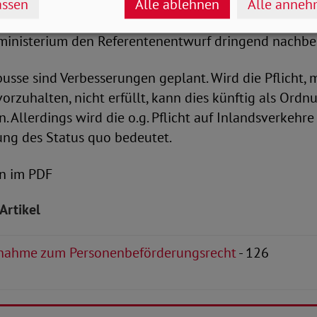
 Vermittlung und Abwicklung konsequent barrierefrei 
ssen
Alle ablehnen
Alle anne
isierung darf nicht zu neuen Exklusionen führen. Hie
inisterium den Referentenentwurf dringend nachbe
usse sind Verbesserungen geplant. Wird die Pflicht, 
vorzuhalten, nicht erfüllt, kann dies künftig als Ordn
 Allerdings wird die o.g. Pflicht auf Inlandsverkehre
ung des Status quo bedeutet.
n im PDF
Artikel
nahme zum Personenbeförderungsrecht
- 126