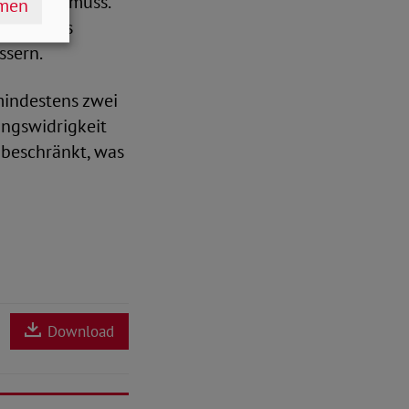
erfolgen muss.
hmen
r muss das
ssern.
mindestens zwei
ungswidrigkeit
 beschränkt, was
Download