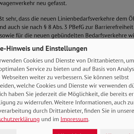
wagenverkehr neu gefasst.
t sehr, dass die neuen Linienbedarfsverkehre dem 
d auch sie nach § 8 Abs. 3 PBefG zur Barrierefreiheit 
 sowie für die neuen gebündelten Bedarfsverkehre wi
ls eine Pflicht zur Barrierefreiheit normiert. Auch d
e-Hinweis und Einstellungen
uss jedoch so ausgestaltet werden, dass sie in der Pr
rwenden Cookies und Dienste von Drittanbietern, um
freien Fahrzeugen führt; hier sieht der SoVD Nachbe
optimalen Service zu bieten und auf Basis von Analy
dem, Standards der Barrierefreiheit für die Fahrzeug
 Webseiten weiter zu verbessern. Sie können selbst
finieren, um Rechtssicherheit für Kunden wie für Un
eiden, welche Cookies und Dienste wir verwenden dü
muss gewährleistet werden, dass die barrierefreien
ich haben Sie jederzeit die Möglichkeit, die bereits er
 und vermittelt werden können. Die Neuregelung soll
ligung zu widerrufen. Weitere Informationen, auch zu
n, wie dies in den Eckpunkten zur Reform ursprüngli
erarbeitung durch Drittanbieter, finden Sie in unsere
schutzerklärung
und im
Impressum
.
, dass bei Einführung der neuen Verkehrsformen ger