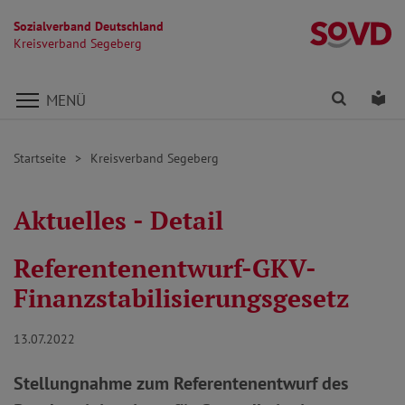
Sozialverband Deutschland
K
Kreisverband Segeberg
Direkt zu den Inhalten springen
Finden
Lei
MENÜ
Startseite
Kreisverband Segeberg
Aktuelles - Detail
Referentenentwurf-GKV-
Finanzstabilisierungsgesetz
13.07.2022
Stellungnahme zum Referentenentwurf des