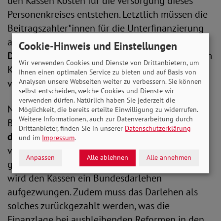
den Kassen Kosten für die Versorgung dieses
Personenkreises entstehen. Letztlich müssen die
Beitragszahler*innen für die Unterfinanzierung
aufkommen. Auch eine notwendige, regelhafte
Cookie-Hinweis und Einstellungen
Dynamisierung
des Bundeszuschusses, wie sie im
Wir verwenden Cookies und Dienste von Drittanbietern, um
Koalitionsvertrag vereinbart wurde, sucht man
Ihnen einen optimalen Service zu bieten und auf Basis von
Analysen unsere Webseiten weiter zu verbessern. Sie können
vergebens in dem Entwurf.
selbst entscheiden, welche Cookies und Dienste wir
verwenden dürfen. Natürlich haben Sie jederzeit die
Noch zeitweiliger als der geringe
Möglichkeit, die bereits erteilte Einwilligung zu widerrufen.
Weitere Informationen, auch zur Datenverarbeitung durch
Bundeszuschuss wirkt das
Bundesdarlehen an
Drittanbieter, finden Sie in unserer
Datenschutzerklärung
den Gesundheitsfonds
, das den Kassen in Höhe
und im
Impressum
.
von einer Milliarde Euro für das Jahr 2023
Anpassen
Alle ablehnen
Alle annehmen
gewährt wird. Zur finanziellen Stabilisierung
wird den Kassen ein Bundesdarlehen
aufgezwungen. Zudem muss das Darlehen als
solches zurückgezahlt werden, was die
Finanzlage bei ausbleibenden Reformen in den