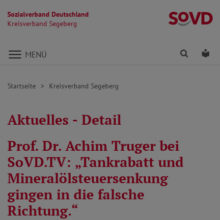
Sozialverband Deutschland
K
Kreisverband Segeberg
Direkt zu den Inhalten springen
Finden
Lei
MENÜ
Startseite
Kreisverband Segeberg
Aktuelles - Detail
Prof. Dr. Achim Truger bei
SoVD.TV: „Tankrabatt und
Mineralölsteuersenkung
gingen in die falsche
Richtung.“