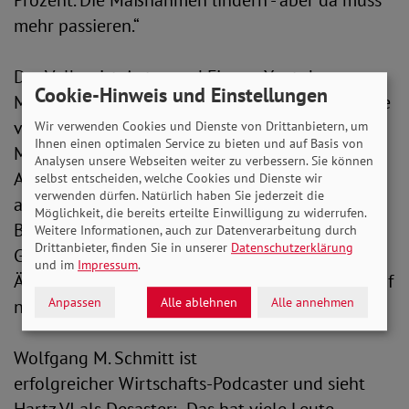
Prozent. Die Maßnahmen lindern - aber da muss
mehr passieren.“
Der Volkswirt, Autor und Finanz-Youtuber
Cookie-Hinweis und Einstellungen
Maurice Höfgen kritisiert: „Die Rentner haben sie
vergessen, Studenten gucken in die Röhre,
Wir verwenden Cookies und Dienste von Drittanbietern, um
Ihnen einen optimalen Service zu bieten und auf Basis von
Minijobber gucken in die Röhre. Das geht nicht.
Analysen unsere Webseiten weiter zu verbessern. Sie können
Aus meiner Sicht sollte man auch hingehen und
selbst entscheiden, welche Cookies und Dienste wir
verwenden dürfen. Natürlich haben Sie jederzeit die
auch den Preisanstieg stoppen, indem man zum
Möglichkeit, die bereits erteilte Einwilligung zu widerrufen.
Beispiel die Mehrwertsteuer auf
Weitere Informationen, auch zur Datenverarbeitung durch
Drittanbieter, finden Sie in unserer
Datenschutzerklärung
Grundnahrungsmittel - das ist jetzt nach einer
und im
Impressum
.
Änderung auf EU-Ebene möglich - von sieben auf
Anpassen
Alle ablehnen
Alle annehmen
null Prozent senken.“
Wolfgang M. Schmitt ist
erfolgreicher Wirtschafts-Podcaster und sieht