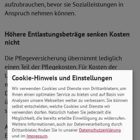
aufzubrauchen, bevor sie Sozialleistungen in
Anspruch nehmen können.
Höhere Entlastungsbeträge senken Kosten
nicht
Die Pflegeversicherung übernimmt lediglich
einen Teil der Pflegekosten. Für Kosten der
Unterkunft, Verpflegung und Investitionen
Cookie-Hinweis und Einstellungen
müssen die Versicherten selbst aufkommen.
Wir verwenden Cookies und Dienste von Drittanbietern, um
Durch die steigenden Energiekosten und die
Ihnen einen optimalen Service zu bieten und auf Basis von
Analysen unsere Webseiten weiter zu verbessern. Sie können
überfälligen Lohnerhöhungen für Pflegekräfte
selbst entscheiden, welche Cookies und Dienste wir
sind die Summen zuletzt deutlich gestiegen.
verwenden dürfen. Natürlich haben Sie jederzeit die
Möglichkeit, die bereits erteilte Einwilligung zu widerrufen.
Weitere Informationen, auch zur Datenverarbeitung durch
Auch die leichte Erhöhung der
Drittanbieter, finden Sie in unserer
Datenschutzerklärung
Entlastungsbeiträge ab dem nächsten Jahr wird
und im
Impressum
.