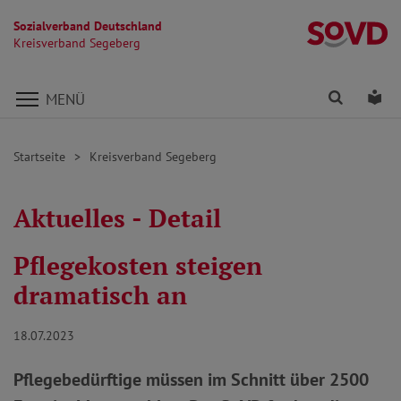
Sozialverband Deutschland
K
Kreisverband Segeberg
Direkt zu den Inhalten springen
Finden
Lei
MENÜ
Startseite
Kreisverband Segeberg
Aktuelles - Detail
Pflegekosten steigen
dramatisch an
18.07.2023
Pflegebedürftige müssen im Schnitt über 2500