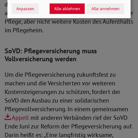
die Situation nicht grundlegend ändern. Denn
Anpassen
Alle ablehnen
Alle annehmen
auch diese gibt es nur für den Eigenanteil bei der
Pflege, aber nicht weitere Kosten des Aufenthalts
im Pflegeheim.
SoVD: Pflegeversicherung muss
Vollversicherung werden
Um die Pflegeversicherung zukunftsfest zu
machen und die Versicherten vor weiteren
Kostensteigerungen zu schützen, fordert der
SoVD den Ausbau zu einer solidarischen
Pflegevollversicherung. In einem gemeinsamen
Appell
mit anderen Verbänden rief der SoVD
Ende Juni zur Reform der Pflegeversicherung auf.
Darin heißt es: „Eine langfristig wirksame,