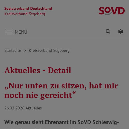
Sozialverband Deutschland
K
Kreisverband Segeberg
Direkt zu den Inhalten springen
Finden
Lei
MENÜ
Startseite
Kreisverband Segeberg
Aktuelles - Detail
„Nur unten zu sitzen, hat mir
noch nie gereicht“
26.02.2026
Aktuelles
Wie genau sieht Ehrenamt im SoVD Schleswig-