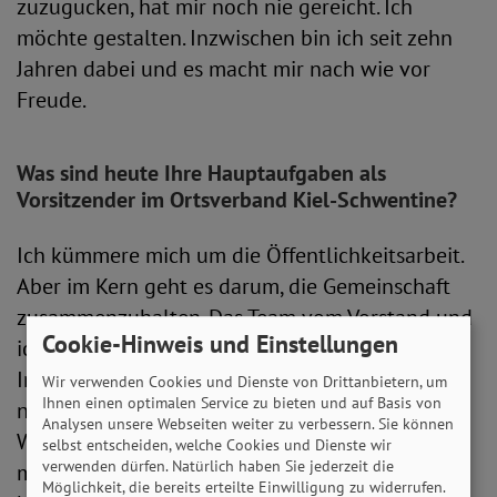
zuzugucken, hat mir noch nie gereicht. Ich
möchte gestalten. Inzwischen bin ich seit zehn
Jahren dabei und es macht mir nach wie vor
Freude.
Was sind heute Ihre Hauptaufgaben als
Vorsitzender im Ortsverband Kiel-Schwentine?
Ich kümmere mich um die Öffentlichkeitsarbeit.
Aber im Kern geht es darum, die Gemeinschaft
zusammenzuhalten. Das Team vom Vorstand und
Cookie-Hinweis und Einstellungen
ich organisieren die monatlichen Treffen und
Infoveranstaltungen. Früher war das Programm
Wir verwenden Cookies und Dienste von Drittanbietern, um
Ihnen einen optimalen Service zu bieten und auf Basis von
noch umfangreicher, wir haben sogar ganze
Analysen unsere Webseiten weiter zu verbessern. Sie können
Wochenendfahrten unternommen. Aber man
selbst entscheiden, welche Cookies und Dienste wir
verwenden dürfen. Natürlich haben Sie jederzeit die
muss ehrlich sein: Viele unserer Mitglieder sind
Möglichkeit, die bereits erteilte Einwilligung zu widerrufen.