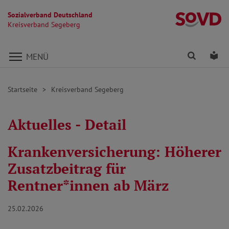
Sozialverband Deutschland
K
Kreisverband Segeberg
Direkt zu den Inhalten springen
Finden
Lei
MENÜ
Startseite
Kreisverband Segeberg
Aktuelles - Detail
Krankenversicherung: Höherer
Zusatzbeitrag für
Rentner*innen ab März
25.02.2026