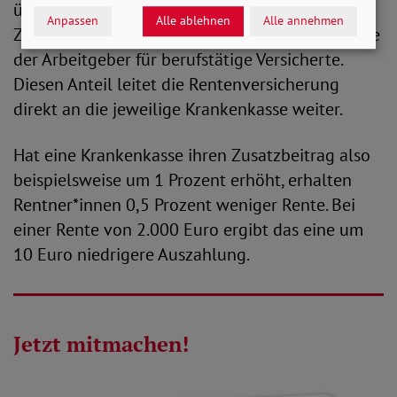
übernimmt die Rentenversicherung auch beim
Anpassen
Alle ablehnen
Alle annehmen
Zusatzbeitrag die Hälfte der Kosten – analog wie
der Arbeitgeber für berufstätige Versicherte.
Diesen Anteil leitet die Rentenversicherung
direkt an die jeweilige Krankenkasse weiter.
Hat eine Krankenkasse ihren Zusatzbeitrag also
beispielsweise um 1 Prozent erhöht, erhalten
Rentner*innen 0,5 Prozent weniger Rente. Bei
einer Rente von 2.000 Euro ergibt das eine um
10 Euro niedrigere Auszahlung.
Jetzt mitmachen!