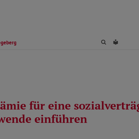
Finden
Leichte 
egeberg
mie für eine sozialverträ
wende einführen