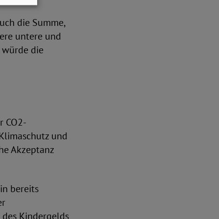
auch die Summe,
dere untere und
 würde die
er CO2-
 Klimaschutz und
che Akzeptanz
in bereits
er
 des Kindergelds