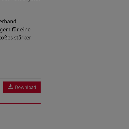
verband
ngem für eine
toßes stärker
Download