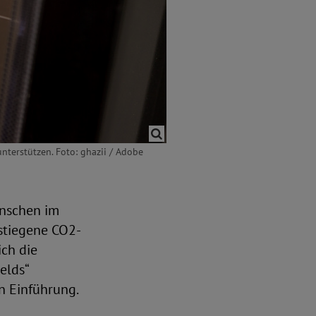
terstützen. Foto: ghazii / Adobe
enschen im
estiegene CO2-
ch die
elds“
en Einführung.