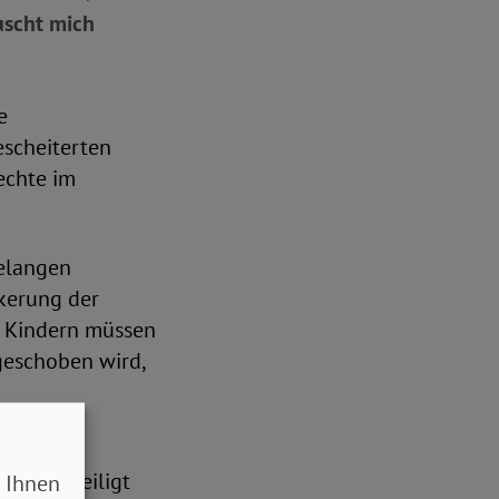
uscht mich
e
escheiterten
echte im
telangen
nkerung der
n Kindern müssen
fgeschoben wird,
 UNICEF
ind, beteiligt
 Ihnen