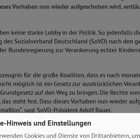
dieses Vorhaben nun wieder aufgeschoben wird, enttä
ben keine starke Lobby in der Politik. So jedenfalls di
g des Sozialverband Deutschland (SoVD) nach den g
er Bundesregierung zur Verankerung echter Kinderr
tszeugnis für die große Koalition, dass es nach mona
cht möglich ist ein Gesetz zur ausdrücklichen Vera
 Grundgesetz auf den Weg zu bringen. Die Rechte vo
 das steht fest. Dass dieses Vorhaben nun wieder au
maßlos“, sagt SoVD-Präsident Adolf Bauer.
e-Hinweis und Einstellungen
rganisationen, wie dem Deutschen Kinderhilfswerk,
m Kinderschutzbund und der Deutschen Liga für das K
rwenden Cookies und Dienste von Drittanbietern, um