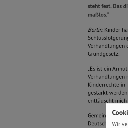
steht fest. Das 
maßlos.“
Berlin
. Kinder ha
Schlussfolgerun
Verhandlungen d
Grundgesetz.
„Es ist ein Armu
Verhandlungen ni
Kinderrechte im
gestärkt werden,
enttäuscht mich 
Cooki
Gemeinsam mit O
Deutschland, de
Wir ve