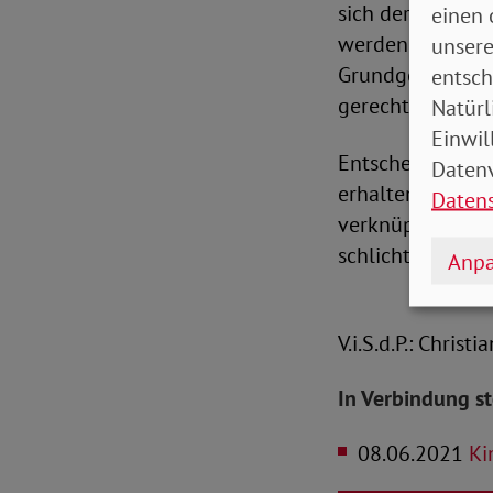
sich der SoVD an
einen 
werden nicht lo
unsere
Grundgesetz sta
entsch
gerecht werden“,
Natürl
Einwil
Entscheidend ist
Datenv
erhalten. „Wenn 
Daten
verknüpft werden
schlichtweg ver
Anpa
V.i.S.d.P.: Christ
In Verbindung s
08.06.2021
Ki