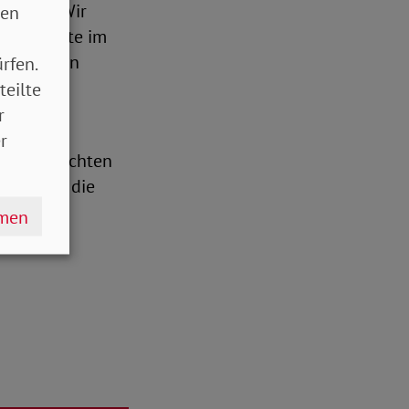
chtig!“. Wir
sen
inderrechte im
konvention
rfen.
teilte
r
n Absatz
r
 Elternrechten
rrechten, die
hmen