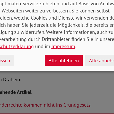
 dem Bündnis „Kinderrechte ins Grundgesetz – aber ri
optimalen Service zu bieten und auf Basis von Analy
ckerlassen und uns weiter für die Aufnahme echter K
 Webseiten weiter zu verbessern. Sie können selbst
rk machen, die den Ansprüchen der UN-Kinderrechts
eiden, welche Cookies und Dienste wir verwenden dü
 so Bauer.
ich haben Sie jederzeit die Möglichkeit, die bereits er
ligung zu widerrufen. Weitere Informationen, auch zu
, dass die Kinderrechte im Grundgesetz einen eigene
erarbeitung durch Drittanbieter, finden Sie in unsere
die Kinderrechte im Grundgesetz unmittelbar mit den
schutzerklärung
und im
Impressum
.
,führt das zu Konflikten zwischen Eltern- und Kinde
meidbar sind“, betont der SoVD-Präsident.
ssen
Alle ablehnen
Alle anne
ian Draheim
tehende Artikel
nderrechte kommen nicht ins Grundgesetz