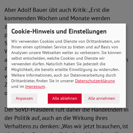
Aber Adolf Bauer übt auch Kritik: „Erst die
kommenden Wochen und Monate werden
zeigen, ob die nach einem Auslaufen der
Cookie-Hinweis und Einstellungen
pandemischen Lage verbleibenden
Wir verwenden Cookies und Dienste von Drittanbietern, um
Schutzmaßnahmen ausreichend sein werden.
Ihnen einen optimalen Service zu bieten und auf Basis von
Wie in der jüngsten Vergangenheit wird sich
Analysen unsere Webseiten weiter zu verbessern. Sie können
selbst entscheiden, welche Cookies und Dienste wir
auch erst verzögert zeigen, ob diese Maßnahmen
verwenden dürfen. Natürlich haben Sie jederzeit die
zur Bewältigung der Pandemie angemessen
Möglichkeit, die bereits erteilte Einwilligung zu widerrufen.
Weitere Informationen, auch zur Datenverarbeitung durch
waren. Deshalb ist jetzt der absolut falsche
Drittanbieter, finden Sie in unserer
Datenschutzerklärung
Zeitpunkt für parteitaktische Blockadespielchen
und im
Impressum
.
oder das Einlösen von Wahlversprechen.“
Anpassen
Alle ablehnen
Alle annehmen
Der SoVD-Präsident ruft daher die Handelnden in
der Politik auf, auch an die Wirkung ihres
Verhaltens zu denken: „Was wir jetzt brauchen, ist