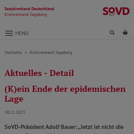
Sozialverband Deutschland
K
Kreisverband Segeberg
Direkt zu den Inhalten springen
Finden
Lei
MENÜ
Startseite
Kreisverband Segeberg
Aktuelles - Detail
(K)ein Ende der epidemischen
Lage
18.11.2021
SoVD-Präsident Adolf Bauer: „Jetzt ist nicht die