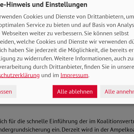
e-Hinweis und Einstellungen
er des Bundesfamilienministeriums gaben 70 Prozent
Jahren an, dass die Inflation sie stark belaste. Knapp
rwenden Cookies und Dienste von Drittanbietern, um
ag durch die Inflation stark eingeschränkt zu sein.
optimalen Service zu bieten und auf Basis von Analy
 Webseiten weiter zu verbessern. Sie können selbst
ungen für Alleinerziehende besonders gravi
eiden, welche Cookies und Dienste wir verwenden dü
ich haben Sie jederzeit die Möglichkeit, die bereits er
t dabei umso höher, je weniger Einkommen zur Verfü
ligung zu widerrufen. Weitere Informationen, auch zu
de Alleinerziehende müssen dem Familienbarometer
erarbeitung durch Drittanbieter, finden Sie in unsere
aushaltseinkommens für die inflationsbedingten Prei
schutzerklärung
und im
Impressum
.
ssen
Alle ablehnen
Alle anne
 Kindern, deren Einkommen im oberen Viertel liegt, s
ich für die schnelle Einführung der im Koalitionsvert
dergrundsicherung ein. Derzeit wird in der Ampelkoa