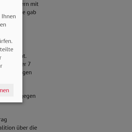
 der Eltern mit
 die Hälfte gab
 Ihnen
sen
erend
rfen.
teilte
gung steht.
r
 nach über 7
r
ssteigerungen
hmen
ind es dagegen
rag
lition über die