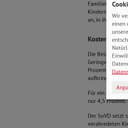
Cooki
Familienbaromet
Kindern unter 18 
Wir ve
an, in ihrem Allt
einen 
unsere
Kostensteiger
entsch
Natürl
Die Belastung is
Einwil
Geringverdienen
Datenv
Prozent ihres H
Daten
aufbringen.
Anpa
Für ein Paar mit
nur 4,5 Prozent.
Der SoVD setzt s
verabredeten Kin