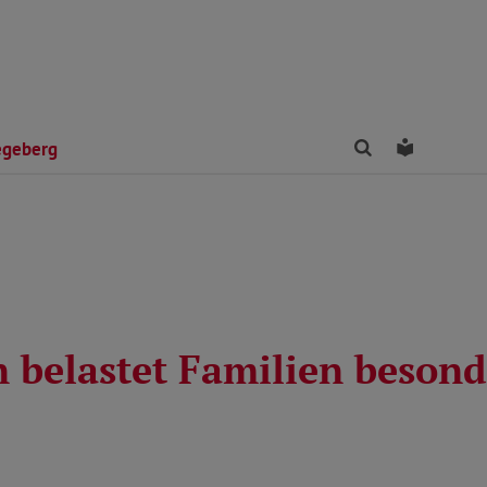
Finden
Leichte 
egeberg
n belastet Familien besond