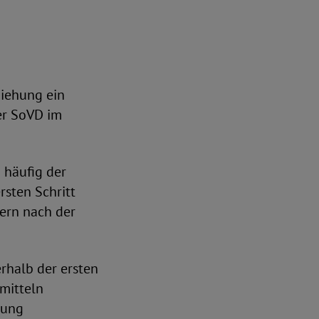
ziehung ein
er SoVD im
 häufig der
rsten Schritt
tern nach der
rhalb der ersten
mitteln
uung