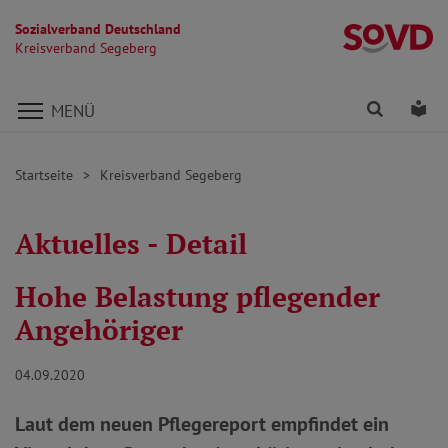
Sozialverband Deutschland
K
Kreisverband Segeberg
Direkt zu den Inhalten springen
Finden
Lei
MENÜ
Startseite
Kreisverband Segeberg
Aktuelles - Detail
Hohe Belastung pflegender
Angehöriger
04.09.2020
Laut dem neuen Pflegereport empfindet ein