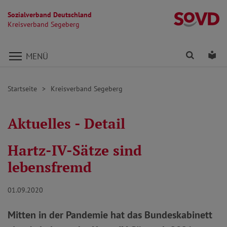
Sozialverband Deutschland
K
Kreisverband Segeberg
Direkt zu den Inhalten springen
Finden
Lei
MENÜ
Startseite
Kreisverband Segeberg
Aktuelles - Detail
Hartz-IV-Sätze sind
lebensfremd
01.09.2020
Mitten in der Pandemie hat das Bundeskabinett