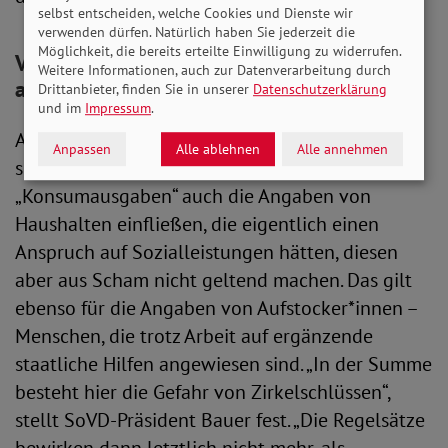
selbst entscheiden, welche Cookies und Dienste wir
verwenden dürfen. Natürlich haben Sie jederzeit die
Möglichkeit, die bereits erteilte Einwilligung zu widerrufen.
Verdeckte Armut lässt die Regelsätze
Weitere Informationen, auch zur Datenverarbeitung durch
absacken
Drittanbieter, finden Sie in unserer
Datenschutzerklärung
und im
Impressum
.
Auf das Niveau der Leistungsansprüche wirkt
Anpassen
Alle ablehnen
Alle annehmen
sich zudem nachteilig aus, dass bei den
„Konsumausgaben“ auch die Angaben von
Haushalten einfließen, die eigentlich einen
Anspruch auf Sozialleistungen hätten, diesen
aber aus Scham nicht geltend machen. Das gilt
ebenso für die Angaben von Aufstocker*innen –
Menschen, die trotz Arbeit auf ergänzende
staatliche Hilfen angewiesen sind. „In der Summe
besteht hier die Gefahr von Zirkelschlüssen“,
stellt SoVD-Präsident Bauer fest. „Die Regelsätze