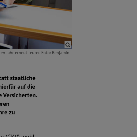
n Jahr erneut teurer. Foto: Benjamin
att staatliche
ierfür auf die
 Versicherten.
eren
hre zu
ng (GKV) wohl