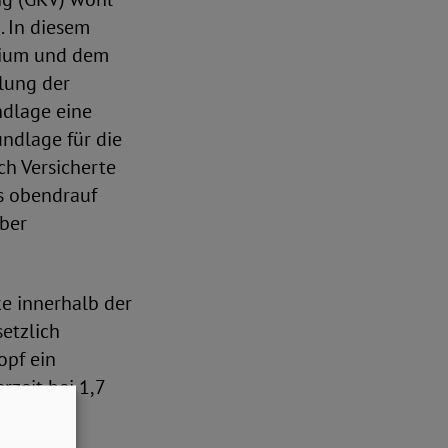
. In diesem
rium und dem
lung der
ndlage eine
undlage für die
ch Versicherte
s obendrauf
eber
ke innerhalb der
etzlich
opf ein
rzeit bei 1,7