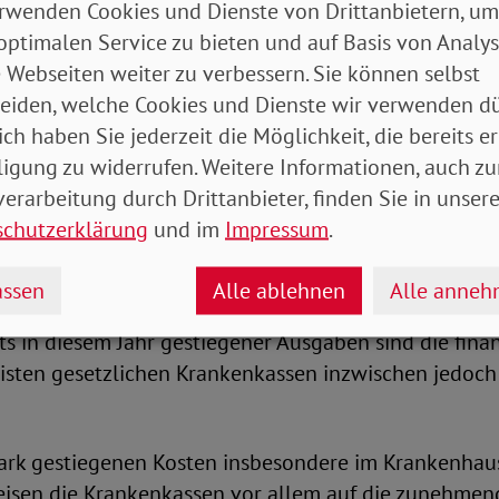
rwenden Cookies und Dienste von Drittanbietern, um
sfremde Leistungen belasten Kassen
optimalen Service zu bieten und auf Basis von Analy
 Webseiten weiter zu verbessern. Sie können selbst
 jedoch, dass es sich hierbei stets um einen Durchsch
eiden, welche Cookies und Dienste wir verwenden dü
eutet, über die konkrete Höhe des Zusatzbeitrages e
ich haben Sie jederzeit die Möglichkeit, die bereits er
rankenkasse individuell nach Bedarf. Anders als der re
ligung zu widerrufen. Weitere Informationen, auch zu
 für alle Versicherten gleich hoch ist, unterscheidet s
erarbeitung durch Drittanbieter, finden Sie in unsere
zbeitrag von Kasse zu Kasse. Da dies nicht zuletzt e
schutzerklärung
und im
Impressum
.
ttbewerb spielt, macht es sich keine Krankenkasse lei
en höheren Zusatzbeitrag einzufordern.
ssen
Alle ablehnen
Alle anne
ts in diesem Jahr gestiegener Ausgaben sind die fina
isten gesetzlichen Krankenkassen inzwischen jedoch
?
tark gestiegenen Kosten insbesondere im Krankenhau
eisen die Krankenkassen vor allem auf die zunehmen