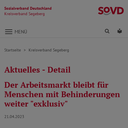
Sozialverband Deutschland
K
Kreisverband Segeberg
Direkt zu den Inhalten springen
Finden
Lei
MENÜ
Startseite
Kreisverband Segeberg
Aktuelles - Detail
Der Arbeitsmarkt bleibt für
Menschen mit Behinderungen
weiter "exklusiv"
21.04.2023