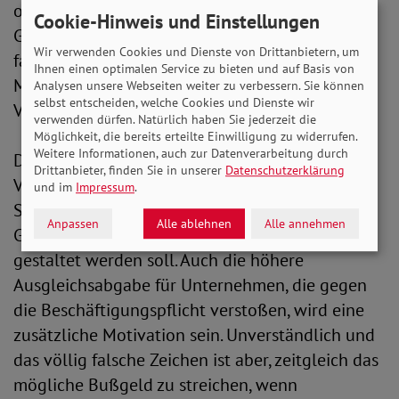
oder Schwerbehinderungen zu verzichten.
Cookie-Hinweis und Einstellungen
Gerade wird die wertvolle Leistungskraft von
Wir verwenden Cookies und Dienste von Drittanbietern, um
fast 200.000 arbeitswilligen Frauen und
Ihnen einen optimalen Service zu bieten und auf Basis von
Männern verschenkt - nur aus Bequemlichkeit,
Analysen unsere Webseiten weiter zu verbessern. Sie können
selbst entscheiden, welche Cookies und Dienste wir
Vorurteilen oder Unwissenheit“, so Engelmeier.
verwenden dürfen. Natürlich haben Sie jederzeit die
Möglichkeit, die bereits erteilte Einwilligung zu widerrufen.
Weitere Informationen, auch zur Datenverarbeitung durch
Den Gesetzentwurf bewertet die SoVD-
Drittanbieter, finden Sie in unserer
Datenschutzerklärung
Vorstandsvorsitzende differenziert: „Es ist ein
und im
Impressum
.
Schritt nach vorn, aber auch ein Schritt zurück.
Anpassen
Alle ablehnen
Alle annehmen
Gut ist, dass der Arbeitsmarkt nun inklusiver
gestaltet werden soll. Auch die höhere
Ausgleichsabgabe für Unternehmen, die gegen
die Beschäftigungspflicht verstoßen, wird eine
zusätzliche Motivation sein. Unverständlich und
das völlig falsche Zeichen ist aber, zeitgleich das
mögliche Bußgeld zu streichen, wenn