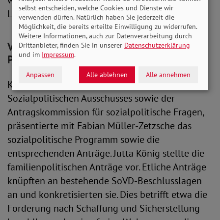
weiteren solidarischen Mitarbeit des
selbst entscheiden, welche Cookies und Dienste wir
Landesverbandes im SoVD.
verwenden dürfen. Natürlich haben Sie jederzeit die
Möglichkeit, die bereits erteilte Einwilligung zu widerrufen.
Weitere Informationen, auch zur Datenverarbeitung durch
Viele sozialpolitische Forderungen ins
Drittanbieter, finden Sie in unserer
Datenschutzerklärung
und im
Impressum
.
Programm aufgenommen
Anpassen
Alle ablehnen
Alle annehmen
Karl-Dieter Voß, Vorsitzender des
Sozialpolitischen Ausschusses sowie der
Antragskommission für sozialpolitische Fragen,
präsentierte mit Fabian Müller-Zetzsche das
sozialpolitische Programm sowie die
entsprechenden Anträge. Jutta König stellte die
familienpolitischen Anträge vor. Etliche Anträge
knüpften an bestehende SoVD-Beschlusslagen
an und konkretisierten sie. Dies betrifft etwa die
Forderung nach Schaffung und Sicherstellung