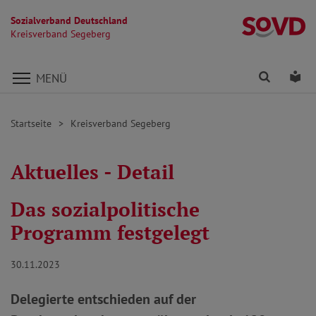
Sozialverband Deutschland
K
Kreisverband Segeberg
Direkt zu den Inhalten springen
Finden
Lei
MENÜ
Startseite
Kreisverband Segeberg
Aktuelles - Detail
Das sozialpolitische
Programm festgelegt
30.11.2023
Delegierte entschieden auf der