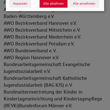
Freien Wohlfahrtspflege NRW
Anpassen
Alle ablehnen
Alle annehmen
Arbeitsgemeinschaft Jugendfreizeitstätten
Baden-Württemberg e.V.
AWO Bezirksverband Hannover e.V.
AWO Bezirksverband Mittelrhein e. V.
AWO Bezirksverband Niederrhein e.V.
AWO Bezirksverband Potsdam e.V.
AWO Bundesverband e. V.
AWO Region Hannover e.V.
Bundesarbeitsgemeinschaft Evangelische
Jugendsozialarbeit e.V.
Bundesarbeitsgemeinschaft Katholische
Jugendsozialarbeit (BAG KJS) e. V.
Bundeselternvertretung der Kinder in
Kindertageseinrichtung und Kindertagespflege
(BEVKi)Bundesforum Männer e.V.