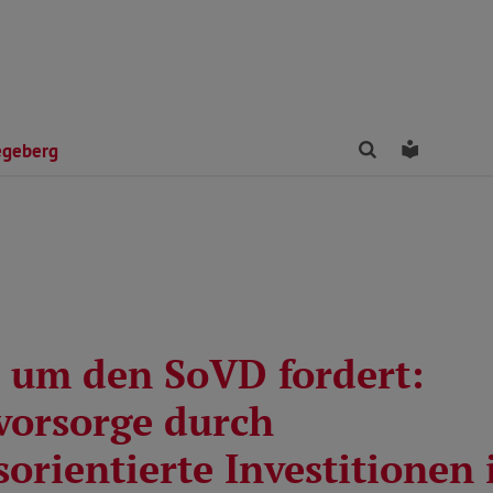
Finden
Leichte 
egeberg
 um den SoVD fordert:
vorsorge durch
orientierte Investitionen 