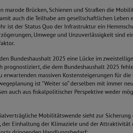
en marode Brücken, Schienen und Straßen die Mobilit
it auch die Teilhabe am gesellschaftlichen Leben e
hr ist der Status Quo der Infrastruktur ein Hemmsch
zögerungen, Umwege und Unzuverlässigkeit sind ei
faktor.
r den Bundeshaushalt 2025 eine Lücke im zweistellig
h prognostiziert, die dem Bundeshaushalt 2025 fehle
zu erwartenden massiven Kostensteigerungen für die 
egeplanung ist "Weiter so“ derselben mit immer n
en auch aus fiskalpolitischer Perspektive weder mög
alverträgliche Mobilitätswende sieht zur Sicherung 
 der Einhaltung der Klimaziele und der Attraktivität
dorts dringenden Handlungsbedarf: