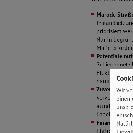
Marode Straße
Instandsetzun
priorisiert w
Nur in begrün
Maße erforderl
Potentiale nu
Schienennetz 
Elektrifizieru
Cooki
naturverträgl
Zuverlässige 
Wir ve
Verkehrsmitte
einen 
attraktive, zu
unsere
Ladeinfrastruk
entsch
Finanzielle En
Natürl
Ehrlichkeit in
Einwil