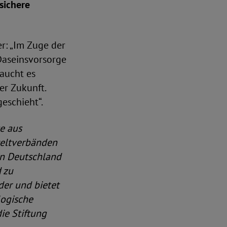
sichere
r: „Im Zuge der
Daseinsvorsorge
aucht es
er Zukunft.
geschieht“.
e aus
mweltverbänden
in Deutschland
 zu
der und bietet
logische
ie Stiftung