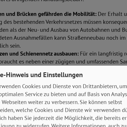
n und Brücken gefährden die Mobilität:
Der Erhalt u
g des bestehenden Verkehrsnetzes müssen konseque
erden als der Neu- und Ausbau von Autobahnen und B
deten Ausnahmefällen kann Straßenneubau noch im
ich sein.
tzen und Schienennetz ausbauen:
Für ein langfristig r
braucht es neben einer zügigen und umfassenden Sa
ng und Reaktivierung von Strecken mehr Bundesmittel
e-Hinweis und Einstellungen
ichen Ausbau der Schiene.
Angebote für Arbeitswege:
Für eine echte Wahlfreihei
rwenden Cookies und Dienste von Drittanbietern, um
ln braucht es mehr Personal und insbesondere im lä
optimalen Service zu bieten und auf Basis von Analy
verlässige und barrierefreie Angebote des ÖPNV sowie
 Webseiten weiter zu verbessern. Sie können selbst
tur für Pendlerinnen und Pendler.
eiden, welche Cookies und Dienste wir verwenden dü
tlastung der Gesellschaft durch gezielte Investitione
ich haben Sie jederzeit die Möglichkeit, die bereits er
 der Debatte und Gerechtigkeit in der Verteilung öffent
ligung zu widerrufen. Weitere Informationen, auch zu