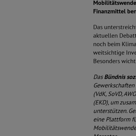
Mobilitätswende
Finanzmittel ben
Das unterstreic
aktuellen Debat
noch beim Klimas
weitsichtige Inv
Besonders wichti
Das
Bündnis soz
Gewerkschaften (
(VdK, SoVD, AWO
(EKD), um zusam
unterstützen. Ge
eine Plattform f
Mobilitätswende.