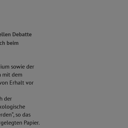
ellen Debatte
och beim
rium sowie der
m mit dem
von Erhalt vor
h der
kologische
rden“, so das
rgelegten Papier.