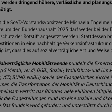
 werden dringend höhere, verlässliche und planungs
ötigt.
ht die SoVD-Vorstandsvorsitzende Michaela Engelmeie
te um den Bundeshaushalt 2025 darf weder bei der 
chutz der Rotstift angesetzt werden! Stattdessen br
estitionen in eine nachhaltige Verkehrsinfrastruktur d
g ist, dass dies auf sozialverträgliche Art und Weise 
ialverträgliche Mobilitätswende
bündelt die Expertis
IG Metall, ver.di, DGB), Sozial-, Wohlfahrts- und U
, VCD, BUND, NABU) sowie der Evangelischen Kirche 
men die Transformation der Mobilität in Deutschland
meinsam vertritt das Bündnis viele Millionen Mitglie
ür die Fragestellungen rund um eine soziale und öko
 Das Bündnis wird gefördert und unterstützt durch d