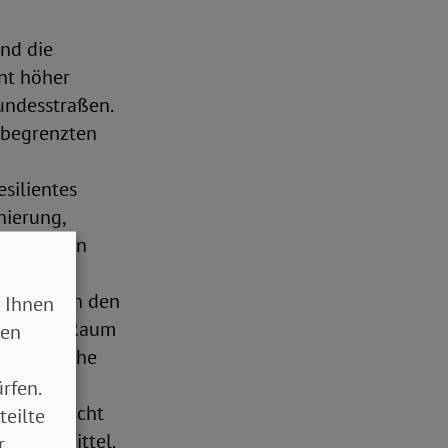
nd die
nt höher
undesstraßen.
 begrenzten
esilientes
nierung,
 für einen
t zwischen den
 Ihnen
ndlichen Raum
sen
 öffentliche
rfen.
n:
Es braucht
teilte
licher Mittel.
r