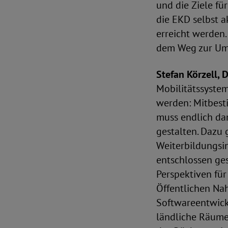
und die Ziele fü
die EKD selbst a
erreicht werden.
dem Weg zur Ums
Stefan Körzell,
Mobilitätssystem
werden: Mitbesti
muss endlich dam
gestalten. Dazu g
Weiterbildungsin
entschlossen ges
Perspektiven für
Öffentlichen Na
Softwareentwick
ländliche Räume