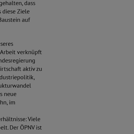
gehalten, dass
 diese Ziele
Baustein auf
seres
 Arbeit verknüpft
undesregierung
rtschaft aktiv zu
ustriepolitik,
trukturwandel
es neue
hn, im
hältnisse: Viele
lt. Der ÖPNV ist