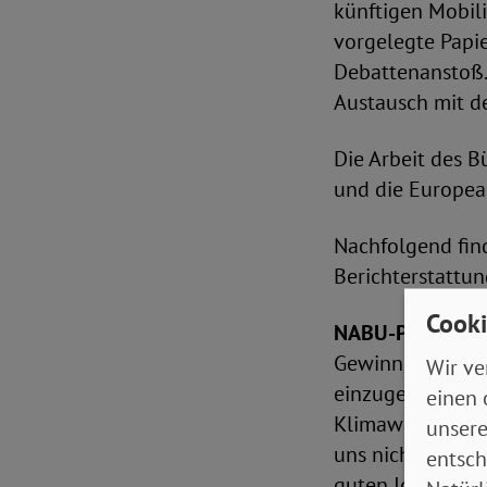
künftigen Mobili
vorgelegte Papie
Debattenanstoß.
Austausch mit d
Die Arbeit des B
und die Europea
Nachfolgend find
Berichterstattun
Cooki
NABU-Präsident 
Gewinnergeschic
Wir ve
einzugehen. Heut
einen 
Klimawandels und
unsere
uns nicht gelung
entsch
guten Ideen für