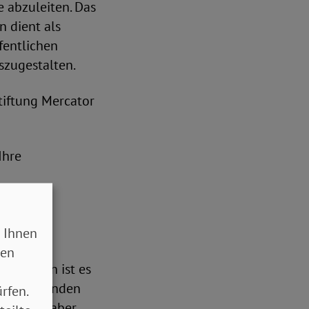
 abzuleiten. Das
n dient als
fentlichen
szugestalten.
tiftung Mercator
Ihre
eug, als
hunderts
 Ihnen
des
sen
30 Jahren ist es
h an fehlenden
rfen.
. Kommen aber