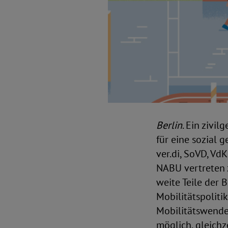
Berlin
. Ein zivi
für eine sozial 
ver.di, SoVD, Vd
NABU vertreten 
weite Teile der
Mobilitätspoliti
Mobilitätswende
möglich, gleichz