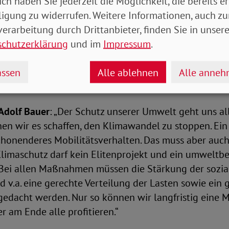
ich haben Sie jederzeit die Möglichkeit, die bereits er
 Akteure an einen Tisch, zeigt sich schnell, dass die 
ligung zu widerrufen. Weitere Informationen, auch zu
ls von vielen vermutet. Künftig kann ein verändertes 
erarbeitung durch Drittanbieter, finden Sie in unsere
en der Klimaziele beigetragen, die Lebensqualität al
schutzerklärung
und im
Impressum
.
n und gesellschaftliche Teilhabe stärken. Der Fahrpl
alverträgliche Mobilitätswende hat heute den Grunds
ssen
Alle ablehnen
Alle anne
Adolf Bauer
: „Der Schutz unserer Umwelt geht uns al
 wir es schaffen, den Klimawandel zu stoppen. Ein e
chonenderes Mobilitätsverhalten. Das muss aber auc
Klimaschutz darf kein Elitenprojekt und ein umwelt
. Bei allen Maßnahmen müssen die Stärkung der sozia
d v.a. eine gerechte Verteilung der Lasten sowie ein
gedacht werden. Nur so können wir langfristig eine 
r am Ende alle profitieren.“