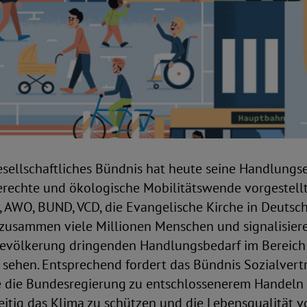
lgesellschaftliches Bündnis hat heute seine Handlun
gerechte und ökologische Mobilitätswende vorgestellt.
K, AWO, BUND, VCD, die Evangelische Kirche in Deuts
zusammen viele Millionen Menschen und signalisiere
 Bevölkerung dringenden Handlungsbedarf im Bereich
k sehen. Entsprechend fordert das Bündnis Sozialvert
 die Bundesregierung zu entschlossenerem Handeln au
eitig das Klima zu schützen und die Lebensqualität v