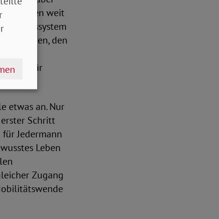
teilte
Differenzen weit
r
Mobilitätssystem
r
ler erhöhen, den
an des
tein dafür
hmen
le etwas an. Nur
rster Schritt
h für Jedermann
bewusstes Leben
len
 gleicher Zugang
Mobilitätswende