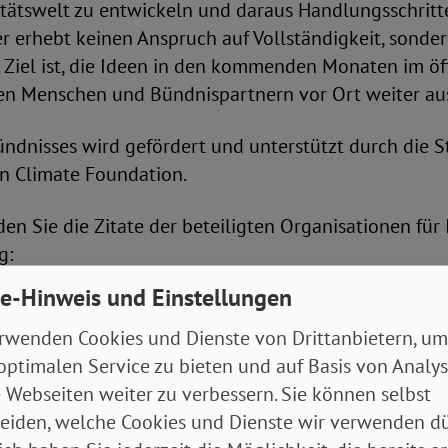
tätswelt zu entwickeln und daraus Handlungsschritte
r erhebt keinen Anspruch auf Vollständigkeit, sonder
 Ziel ist, die Ideen in den kommenden Monaten im öf
en Menschen und Bündnispartnern vor Ort weiter au
ündnisses wird gefördert und unterstützt durch die S
n Climate Foundation.
en Sie die Zitate der beteiligten Organisationen für 
g:
e-Hinweis und Einstellungen
Jörg-Andreas Krüger
: „Die Mobilitätswende hat das Z
hte in die gesellschaftlichen Umbrüche des 21. Jahr
rwenden Cookies und Dienste von Drittanbietern, um
e ist der Verkehrssektor ein entscheidender Treiber 
optimalen Service zu bieten und auf Basis von Analy
 vieler anderer Umweltbelastungen. In den letzten 
 Webseiten weiter zu verbessern. Sie können selbst
en, die CO2-Emissionen zu reduzieren. Das liegt auc
eiden, welche Cookies und Dienste wir verwenden dü
 eine sozial gerechte Veränderung im Verkehrssektor