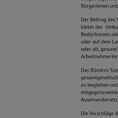
Bürgerinnen und
Der Beitrag des 
bietet der Umba
Bedürfnissen al
oder auf dem La
oder alt, gesun
Arbeitnehmerinn
Das Bündnis Soz
gesamtgesellscha
zu begleiten und
entgegenzuwirken
Auseinandersetzu
Die Vorschläge 