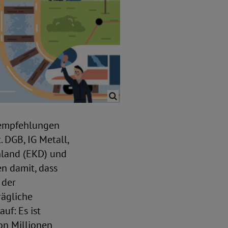
gsempfehlungen
 DGB, IG Metall,
chland (EKD) und
n damit, dass
 der
rägliche
f: Es ist
on Millionen