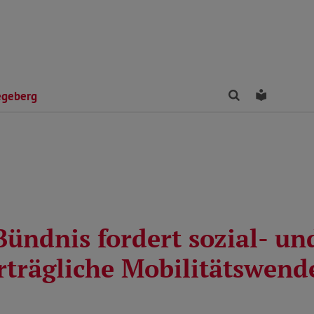
Finden
Leichte 
egeberg
Bündnis fordert sozial- un
rträgliche Mobilitätswend