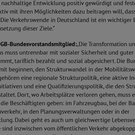
r nachhaltige Entwicklung positiv gewürdigt und fest
ktiv mit ihren Möglichkeiten dazu beitragen will, dass
 Die Verkehrswende in Deutschland ist ein wichtiger 
etzung dieser Ziele.“
 DGB-Bundesvorstandsmitglied:
„Die Transformation un
s muss untrennbar mit sozialer Sicherheit und guter
mmt, tariflich bezahlt und sozial abgesichert. Die B
it beginnen, den Strukturwandel in der Mobilitätswi
ehören eine regionale Strukturpolitik, eine aktive Ind
itiativen und eine Qualifizierungspolitik, die den S
taltet. Dort, wo Arbeitsplätze verloren gehen, muss 
 die Beschäftigten geben: im Fahrzeugbau, bei der Ba
hverkehr, in den Planungsverwaltungen oder in der
lung. Dabei geht es auch um gleichwertige Lebensver
 sind inzwischen vom öffentlichen Verkehr abgekoppe