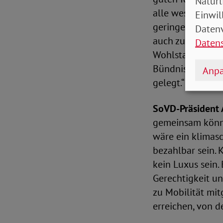
Natürl
alle wesentlichen
Einwil
geringer sind, a
Datenv
auch zum Erreich
Daten
Wohlstand sicher
Bündnisses Sozi
Anpa
gelegt.“
SoVD-Präsident 
gemeinsam können
wäre ein klimas
bezahlbar sein. 
kein Luxus sein
Gerechtigkeit un
zu Mobilität mit
erreichen, von de