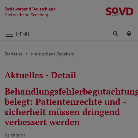
Sozialverband Deutschland
K
Kreisverband Segeberg
Direkt zu den Inhalten springen
Finden
Lei
MENÜ
Startseite
Kreisverband Segeberg
Aktuelles - Detail
Behandlungsfehlerbegutachtun
belegt: Patientenrechte und -
sicherheit müssen dringend
verbessert werden
01.07.2022