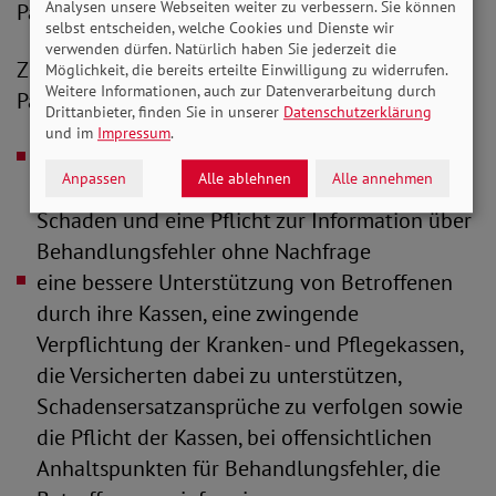
Analysen unsere Webseiten weiter zu verbessern. Sie können
Patientensicherheit."
selbst entscheiden, welche Cookies und Dienste wir
verwenden dürfen. Natürlich haben Sie jederzeit die
Zur Stärkung der Patientenrechte und der
Möglichkeit, die bereits erteilte Einwilligung zu widerrufen.
Weitere Informationen, auch zur Datenverarbeitung durch
Patientensicherheit fordert der SoVD u.a.:
Drittanbieter, finden Sie in unserer
Datenschutzerklärung
und im
Impressum
.
ein geringeres Beweismaß für den
Anpassen
Alle ablehnen
Alle annehmen
Ursachenzusammenhang zwischen Fehler und
Schaden und eine Pflicht zur Information über
Behandlungsfehler ohne Nachfrage
eine bessere Unterstützung von Betroffenen
durch ihre Kassen, eine zwingende
Verpflichtung der Kranken- und Pflegekassen,
die Versicherten dabei zu unterstützen,
Schadensersatzansprüche zu verfolgen sowie
die Pflicht der Kassen, bei offensichtlichen
Anhaltspunkten für Behandlungsfehler, die