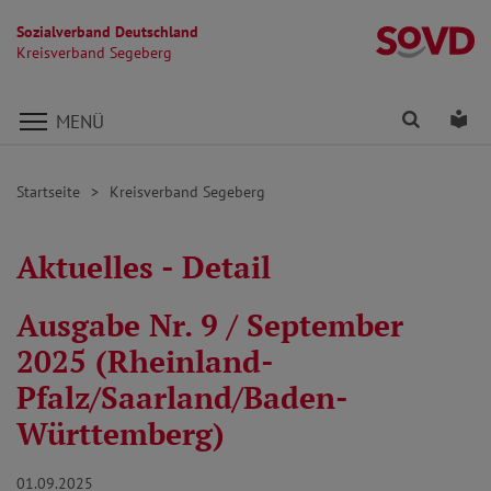
Sozialverband Deutschland
K
Kreisverband Segeberg
Direkt zu den Inhalten springen
Finden
Lei
MENÜ
Startseite
Kreisverband Segeberg
Aktuelles - Detail
Ausgabe Nr. 9 / September
2025 (Rheinland-
Pfalz/Saarland/Baden-
Württemberg)
01.09.2025