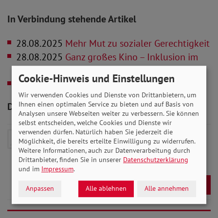
In Verbindung stehende Artikel
28.08.2025
Mehr Mut zu sozialer Gerechtigkeit
28.08.2025
Ganz großes Kino – Inklusion im
Film
Cookie-Hinweis und Einstellungen
28.08.2025
„Eine Schule für Alle“ umsetzen
Wir verwenden Cookies und Dienste von Drittanbietern, um
Ihnen einen optimalen Service zu bieten und auf Basis von
Downloads zum Artikel
Analysen unsere Webseiten weiter zu verbessern. Sie können
selbst entscheiden, welche Cookies und Dienste wir
verwenden dürfen. Natürlich haben Sie jederzeit die
25_09_Rheinland-
Möglichkeit, die bereits erteilte Einwilligung zu widerrufen.
Pfalz_Saarland_Baden-
Weitere Informationen, auch zur Datenverarbeitung durch
Drittanbieter, finden Sie in unserer
Datenschutzerklärung
Wuerttemberg.pdf
- 7 MB
und im
Impressum
.
Download
Anpassen
Alle ablehnen
Alle annehmen