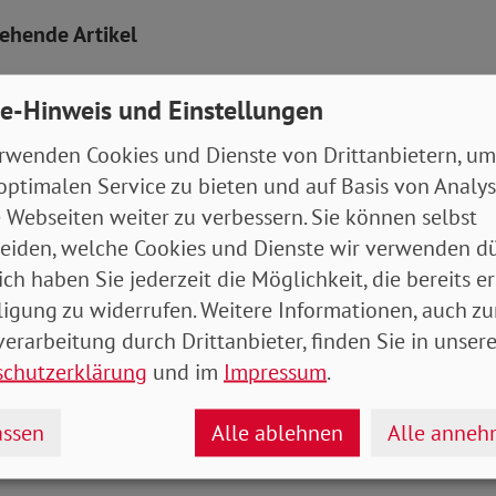
tehende Artikel
 wird aus der Klinikreform?
e-Hinweis und Einstellungen
schaftssteuerreform ist fällig
fe bei steigenden Kosten
rwenden Cookies und Dienste von Drittanbietern, um
optimalen Service zu bieten und auf Basis von Analy
Artikel
 Webseiten weiter zu verbessern. Sie können selbst
eiden, welche Cookies und Dienste wir verwenden dü
tung 02/2026 (Bremen, Hamburg)
- 7 MB
ich haben Sie jederzeit die Möglichkeit, die bereits er
ligung zu widerrufen. Weitere Informationen, auch zu
erarbeitung durch Drittanbieter, finden Sie in unsere
schutzerklärung
und im
Impressum
.
ssen
Alle ablehnen
Alle anne