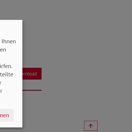
 Ihnen
sen
rfen.
teilte
Download
r
r
hmen