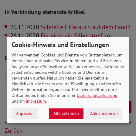
In Verbindung stehende Artikel
26.11.2020
Schnelle Hilfe auch auf dem Land?
26.11.2020
Für viele ein Silberstreif am
Horizont
Cookie-Hinweis und Einstellungen
Wir verwenden Cookies und Dienste von Drittanbietern, um
Downloads zum Artikel
Ihnen einen optimalen Service zu bieten und auf Basis von
Analysen unsere Webseiten weiter zu verbessern. Sie können
selbst entscheiden, welche Cookies und Dienste wir
2020_12_Rheinland-
verwenden dürfen. Natürlich haben Sie jederzeit die
Möglichkeit, die bereits erteilte Einwilligung zu widerrufen.
Pfalz_Saarland_Baden-
Weitere Informationen, auch zur Datenverarbeitung durch
Wuerttemberg.pdf
- 9 MB
Drittanbieter, finden Sie in unserer
Datenschutzerklärung
und im
Impressum
.
Download
Anpassen
Alle ablehnen
Alle annehmen
Zurück