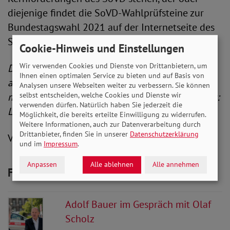
diejenige findet die SoVD-Wahlprüfsteine zur
Bundestagswahl 2021 auf der Internetseite des
SoVD unter
www.sovd.de/bundestagswahl
.
Cookie-Hinweis und Einstellungen
Wir verwenden Cookies und Dienste von Drittanbietern, um
Der SoVD stellt die beigefügten Fotos
Ihnen einen optimalen Service zu bieten und auf Basis von
ausschließlich zur Nutzung im Zusammenhang
Analysen unsere Webseiten weiter zu verbessern. Sie können
selbst entscheiden, welche Cookies und Dienste wir
mit dieser Pressemitteilung zur Verfügung. Fotos:
verwenden dürfen. Natürlich haben Sie jederzeit die
Laurin Schmid
Möglichkeit, die bereits erteilte Einwilligung zu widerrufen.
Weitere Informationen, auch zur Datenverarbeitung durch
Drittanbieter, finden Sie in unserer
Datenschutzerklärung
V.iS.d.P.: Christian Draheim
und im
Impressum
.
Anpassen
Alle ablehnen
Alle annehmen
Fotos zum Download
Adolf Bauer im Gespräch mit Olaf
Scholz