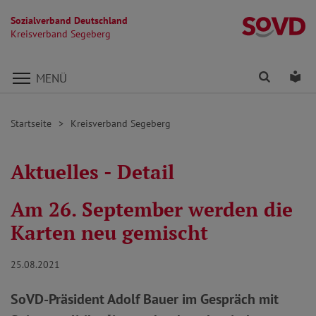
Sozialverband Deutschland
K
Kreisverband Segeberg
Direkt zu den Inhalten springen
Finden
Lei
MENÜ
Startseite
Kreisverband Segeberg
Aktuelles - Detail
Am 26. September werden die
Karten neu gemischt
25.08.2021
SoVD-Präsident Adolf Bauer im Gespräch mit