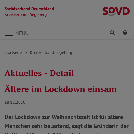
Sozialverband Deutschland
K
Kreisverband Segeberg
Direkt zu den Inhalten springen
Finden
Lei
MENÜ
Startseite
Kreisverband Segeberg
Aktuelles - Detail
Ältere im Lockdown einsam
18.12.2020
Der Lockdown zur Weihnachtszeit ist für ältere
Menschen sehr belastend, sagt die Gründerin der