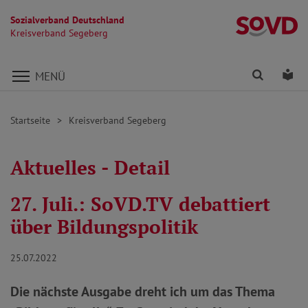
Sozialverband Deutschland
K
Kreisverband Segeberg
Direkt zu den Inhalten springen
Finden
Lei
MENÜ
Startseite
Kreisverband Segeberg
Aktuelles - Detail
27. Juli.: SoVD.TV debattiert
über Bildungspolitik
25.07.2022
Die nächste Ausgabe dreht ich um das Thema