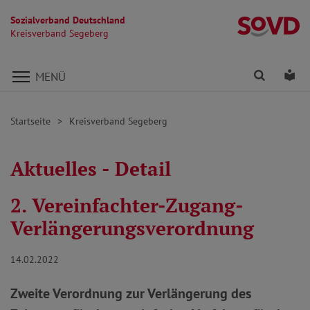
Sozialverband Deutschland
K
Kreisverband Segeberg
Direkt zu den Inhalten springen
Finden
Lei
MENÜ
Startseite
Kreisverband Segeberg
Aktuelles - Detail
2. Vereinfachter-Zugang-
Verlängerungsverordnung
14.02.2022
Zweite Verordnung zur Verlängerung des