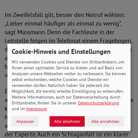
Im Zweifelsfall gilt, besser den Notruf wählen:
„Lieber einmal häufiger als einmal zu wenig“,
sagt Massmann. Denn die Fachleute in der
Leitstelle folgen im Telefonat einem Fragebogen,
der auf eine schnelle Einschätzung der Situation
Cookie-Hinweis und Einstellungen
ausgelegt ist. Und sie entscheiden dann, was am
Wir verwenden Cookies und Dienste von Drittanbietern, um
besten zu tun ist - ob etwa ein Rettungswagen
Ihnen einen optimalen Service zu bieten und auf Basis von
Analysen unsere Webseiten weiter zu verbessern. Sie können
mit Notarzt oder Notärztin losgeschickt wird.
selbst entscheiden, welche Cookies und Dienste wir
verwenden dürfen. Natürlich haben Sie jederzeit die
Ein Anzeichen, bei dem auf jeden Fall der Notruf
Möglichkeit, die bereits erteilte Einwilligung zu widerrufen.
Weitere Informationen, auch zur Datenverarbeitung durch
alarmiert werden sollte, ist Atemnot. Diese könne
Drittanbieter, finden Sie in unserer
Datenschutzerklärung
kann auf verschiedene ernste Erkrankungen
und im
Impressum
.
hindeuten, etwa auf eine Lungenembolie, eine
Anpassen
Alle ablehnen
Alle annehmen
allergische Reaktion oder einen Herzinfarkt, so
der Experte. Auch ein Schlaganfall ist ein klarer